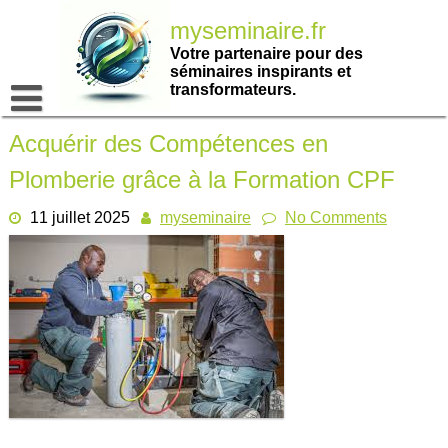
Passer
myseminaire.fr
au
contenu
Votre partenaire pour des
séminaires inspirants et
transformateurs.
Acquérir des Compétences en
Plomberie grâce à la Formation CPF
11 juillet 2025
myseminaire
No Comments