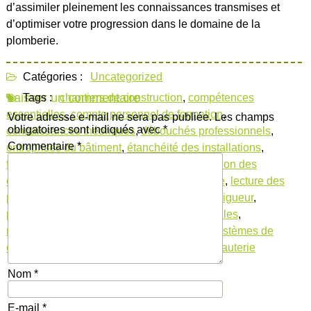
d’assimiler pleinement les connaissances transmises et
d’optimiser votre progression dans le domaine de la
plomberie.
Catégories :
Uncategorized
Laisser un commentaire
Tags :
chantiers de construction
,
compétences
essentielles
,
compte personnel de formation
,
Votre adresse e-mail ne sera pas publiée.
Les champs
obligatoires sont indiqués avec
*
connaissances théoriques
,
débouchés professionnels
,
Commentaire
*
entreprises du bâtiment
,
étanchéité des installations
,
formation plomberie cpf
,
génie civil
,
installation des
équipements sanitaires
,
installation sanitaire
,
lecture des
plans
,
maintenance préventive
,
normes en vigueur
,
plombiers indépendants
,
pratiques essentielles
,
reconversion professionnelle
,
rénovation
,
systèmes de
chauffage
,
techniques de base
,
types de tuyauterie
Nom
*
E-mail
*