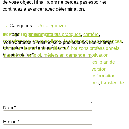
de votre objectif final, alors ne perdez pas espoir et
continuez à avancer avec détermination.
Catégories :
Uncategorized
Laisser un commentaire
Tags :
aptitudes
,
ateliers pratiques
,
carrière
,
compétences
,
cours en ligne
,
évaluation des compétences
,
Votre adresse e-mail ne sera pas publiée.
Les champs
obligatoires sont indiqués avec
*
formation
,
formations certifiantes
,
horizons professionnels
,
Commentaire
*
marché de l'emploi
,
métiers en demande
,
motivation
,
objectifs professionnels
,
passion
,
perspectives
,
plan de
reconversion
,
programmes certifiants
,
reconversion
professionnelle
,
reconversion professionnelle formation
,
réseau professionnel
,
secteurs porteurs
,
talents
,
transfert de
compétences
Nom
*
E-mail
*