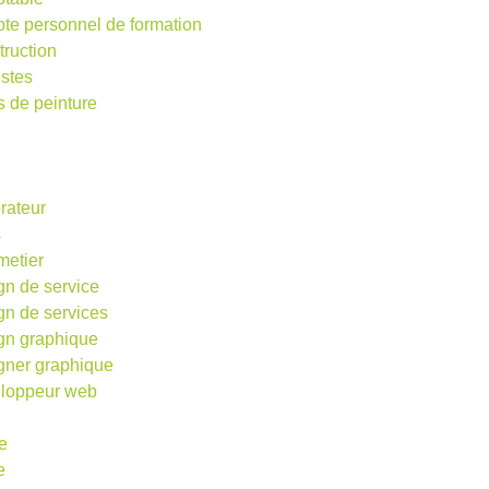
te personnel de formation
truction
istes
s de peinture
rateur
s
metier
gn de service
gn de services
gn graphique
gner graphique
loppeur web
e
e