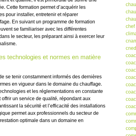
chau
ée. Cette formation permet d’acquérir les
chau
pour installer, entretenir et réparer
chau
ffage. En suivant un programme de formation
chef
euvent se familiariser avec les différentes
clim
ans le secteur, les préparant ainsi à exercer leur
cna
nalisme.
cne
coa
res technologies et normes en matière
coac
coac
es de se tenir constamment informés des dernières
coac
rmes en vigueur dans le domaine du chauffage.
coac
 technologies et les réglementations en constante
coac
 offrir un service de qualité, répondant aux
coac
tissant la sécurité et l’efficacité des installations
coac
ogique permet aux professionnels du secteur de
comm
 prestation optimale dans un domaine en
comm
comp
comp