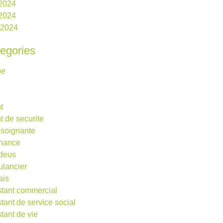
 2024
2024
l 2024
egories
be
t
t de securite
 soignante
rnance
deus
lancier
ais
stant commercial
stant de service social
stant de vie