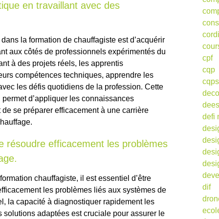
tique en travaillant avec des
comp
cons
cord
 dans la formation de chauffagiste est d’acquérir
cour
lant aux côtés de professionnels expérimentés du
cpf
ant à des projets réels, les apprentis
cqp
leurs compétences techniques, apprendre les
cqps
avec les défis quotidiens de la profession. Cette
deco
l permet d’appliquer les connaissances
dee
 de se préparer efficacement à une carrière
defi 
hauffage.
desi
desi
de résoudre efficacement les problèmes
desi
age.
desi
deve
ormation chauffagiste, il est essentiel d’être
dif
efficacement les problèmes liés aux systèmes de
dron
l, la capacité à diagnostiquer rapidement les
ecol
 solutions adaptées est cruciale pour assurer le