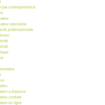
e
e par correspondance
es
ateur
ateur specialise
acité professionnelle
ricien
ricité
ricité
trique
oi
 formation
l
nce
ation
ation a distance
ation cordiste
ation en ligne