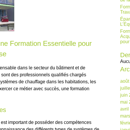
Form
Trav
Épan
L’Éq
Form
Acqu
pour
ne Formation Essentielle pour
se
Der
Aucu
pensable dans le secteur du bâtiment et de
Arc
es sont des professionnels qualifiés chargés
août
s systèmes de chauffage dans les habitations, les
juill
 exercer ce métier avec succès, une formation
juin
mai 
es
avri
mars
il est important de posséder des compétences
févr
connaissance des différents types de systèmes de
janv