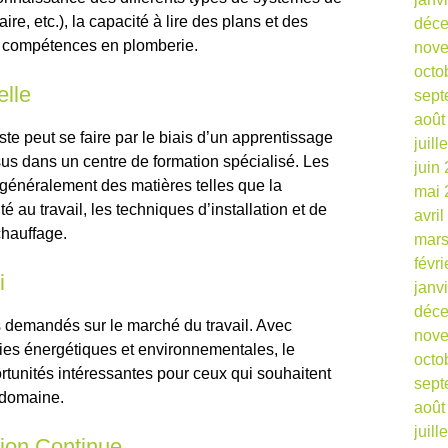
aire, etc.), la capacité à lire des plans et des
déc
s compétences en plomberie.
nov
octo
elle
sept
août
te peut se faire par le biais d’un apprentissage
juill
us dans un centre de formation spécialisé. Les
juin
généralement des matières telles que la
mai 
é au travail, les techniques d’installation et de
avri
hauffage.
mars
févr
i
janv
déc
ès demandés sur le marché du travail. Avec
nov
gies énergétiques et environnementales, le
octo
rtunités intéressantes pour ceux qui souhaitent
sept
 domaine.
août
juill
tion Continue