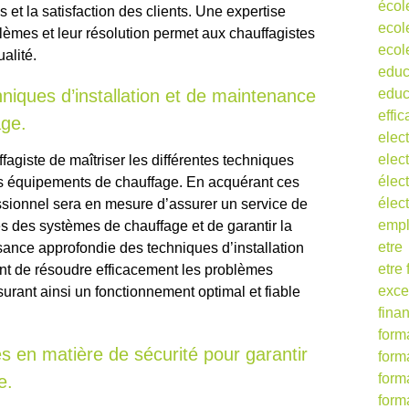
écol
 et la satisfaction des clients. Une expertise
ecol
blèmes et leur résolution permet aux chauffagistes
ecol
ualité.
educ
hniques d’installation et de maintenance
educ
effic
age.
elect
elect
uffagiste de maîtriser les différentes techniques
élect
es équipements de chauffage. En acquérant ces
élec
ssionnel sera en mesure d’assurer un service de
empl
es des systèmes de chauffage et de garantir la
etre
ssance approfondie des techniques d’installation
etre
t de résoudre efficacement les problèmes
exce
urant ainsi un fonctionnement optimal et fiable
fina
form
 en matière de sécurité pour garantir
form
form
e.
form