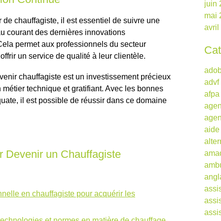
juin
mai 
 de chauffagiste, il est essentiel de suivre une
avri
 au courant des dernières innovations
Cela permet aux professionnels du secteur
Cat
frir un service de qualité à leur clientèle.
ado
venir chauffagiste est un investissement précieux
advf
 métier technique et gratifiant. Avec les bonnes
afpa
ate, il est possible de réussir dans ce domaine
agen
agen
aide
alte
r Devenir un Chauffagiste
ama
ambu
angl
assi
nelle en chauffagiste pour acquérir les
assi
assi
 technologies et normes en matière de chauffage.