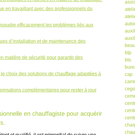
assi
ue en travaillant avec des professionnels du
ateli
atel
auto
résoudre efficacement les problèmes liés aux
auxil
auxil
iques d’installation et de maintenance des
beau
btp
 matière de sécurité pour garantir des
bts
bure
ur le choix des solutions de chauffage adaptées à
cap
carr
ceg
formations complémentaires pour rester à jour
cem
cent
cent
ionnelle en chauffagiste pour acquérir
cent
s.
char
cha
nt et qualifié, il est primordial de suivre une