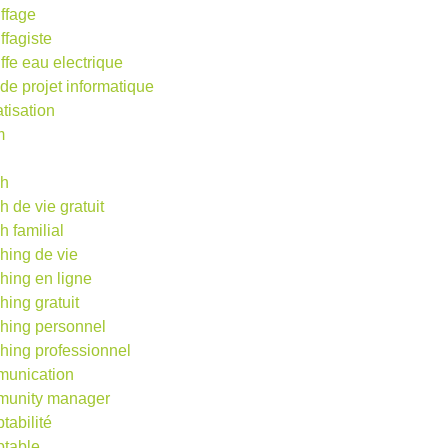
ffage
ffagiste
ffe eau electrique
 de projet informatique
atisation
m
d
ch
h de vie gratuit
h familial
hing de vie
hing en ligne
hing gratuit
hing personnel
hing professionnel
unication
unity manager
tabilité
table