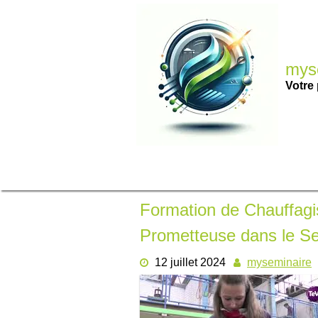
Passer
au
contenu
myse
Votre 
Formation de Chauffagis
Prometteuse dans le Se
12 juillet 2024
myseminaire