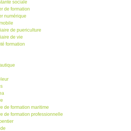
stante sociale
er de formation
ier numérique
mobile
iaire de puericulture
iaire de vie
té formation
autique
eleur
os
ea
re
re de formation maritime
re de formation professionnelle
pentier
ude