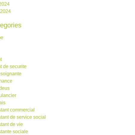
2024
l 2024
egories
be
t
t de securite
 soignante
rnance
deus
lancier
ais
stant commercial
stant de service social
stant de vie
stante sociale