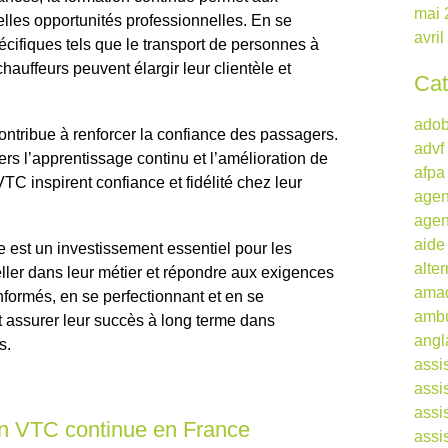
mai 
lles opportunités professionnelles. En se
avri
cifiques tels que le transport de personnes à
chauffeurs peuvent élargir leur clientèle et
Cat
ado
contribue à renforcer la confiance des passagers.
advf
 l’apprentissage continu et l’amélioration de
afpa
TC inspirent confiance et fidélité chez leur
agen
agen
aide
e est un investissement essentiel pour les
alte
ller dans leur métier et répondre aux exigences
ama
nformés, en se perfectionnant et en se
ambu
t assurer leur succès à long terme dans
angl
s.
assi
assi
assi
ion VTC continue en France
assi