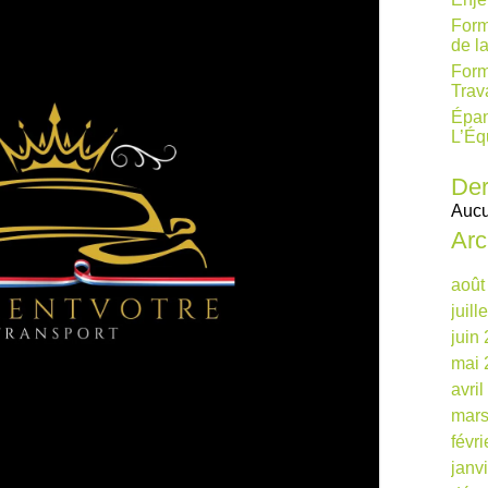
Form
de l
Form
Trav
Épan
L’Éq
Der
Aucu
Arc
août
juill
juin
mai 
avri
mars
févr
janv