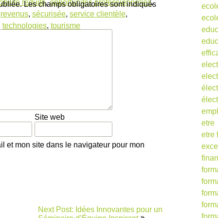
bilité réduite
,
opportunités professionnelles
,
ubliée.
Les champs obligatoires sont indiqués
ecol
,
revenus
,
sécurisée
,
service clientèle
,
ecol
,
technologies
,
tourisme
educ
educ
effic
elect
elect
élect
élec
empl
Site web
etre
etre
l et mon site dans le navigateur pour mon
exce
fina
form
form
form
form
Next Post: Idées Innovantes pour un
form