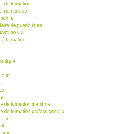
er de formation
ier numérique
mobile
iaire de puericulture
iaire de vie
té formation
autique
eleur
os
ea
re
re de formation maritime
re de formation professionnelle
pentier
ude
ffage