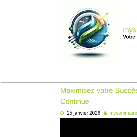
Passer
au
contenu
myse
Votre 
Maximisez votre Succè
Continue
15 janvier 2026
myseminair