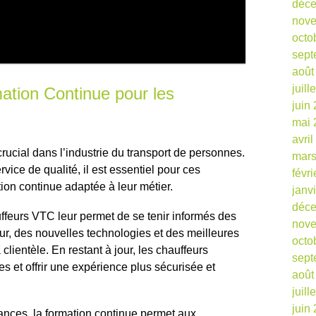
déc
nov
octo
sept
août
juill
ation Continue pour les
juin
mai 
avri
rucial dans l’industrie du transport de personnes.
mars
ervice de qualité, il est essentiel pour ces
févr
ion continue adaptée à leur métier.
janv
déc
ffeurs VTC leur permet de se tenir informés des
nov
ur, des nouvelles technologies et des meilleures
octo
clientèle. En restant à jour, les chauffeurs
sept
 et offrir une expérience plus sécurisée et
août
juill
juin
ances, la formation continue permet aux