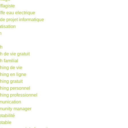
ffagiste
ffe eau electrique
 de projet informatique
atisation
m
d
ch
h de vie gratuit
h familial
hing de vie
hing en ligne
hing gratuit
hing personnel
hing professionnel
unication
unity manager
tabilité
table