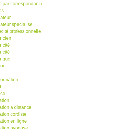
e par correspondance
es
ateur
ateur specialise
acité professionnelle
ricien
ricité
ricité
trique
oi
 formation
l
nce
ation
ation a distance
ation cordiste
ation en ligne
ation hypnose