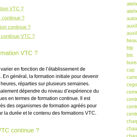
ateli
ation VTC ?
atel
 continue ?
auto
auxil
tion continue ?
auxil
n continue VTC ?
beau
btp
ormation VTC ?
bts
bure
arier en fonction de l’établissement de
cap
En général, la formation initiale pour devenir
carr
heures, réparties sur plusieurs semaines.
ceg
galement dépendre du niveau d’expérience du
cem
ues en termes de formation continue. Il est
cent
ès des organismes de formation agréés pour
cent
ur la durée et le contenu des formations VTC.
cent
char
cha
VTC continue ?
chau