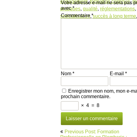
engagement
,
formation continue
,
mo
Votre adresse e-mail ne sera pas p
avec
*
pratiques
,
qualité
,
réglementations
Commentaire
*
spécialisation
,
succès à long terme
Nom
*
E-mail
*
Enregistrer mon nom, mon e-mai
prochain commentaire.
×
4
=
8
Navigation
Previous Post: Formation