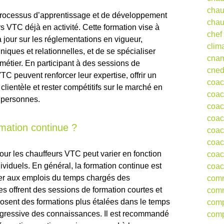
chau
processus d’apprentissage et de développement
chau
s VTC déjà en activité. Cette formation vise à
chef
 jour sur les réglementations en vigueur,
clim
iques et relationnelles, et de se spécialiser
cna
étier. En participant à des sessions de
cne
TC peuvent renforcer leur expertise, offrir un
coa
clientèle et rester compétitifs sur le marché en
coac
e personnes.
coac
coac
rmation continue ?
coac
coac
our les chauffeurs VTC peut varier en fonction
coac
viduels. En général, la formation continue est
coac
pter aux emplois du temps chargés des
comm
s offrent des sessions de formation courtes et
comm
posent des formations plus étalées dans le temps
comp
ogressive des connaissances. Il est recommandé
comp