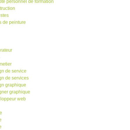
te personnel de formation
truction
istes
s de peinture
rateur
s
metier
gn de service
gn de services
gn graphique
gner graphique
loppeur web
e
e
e