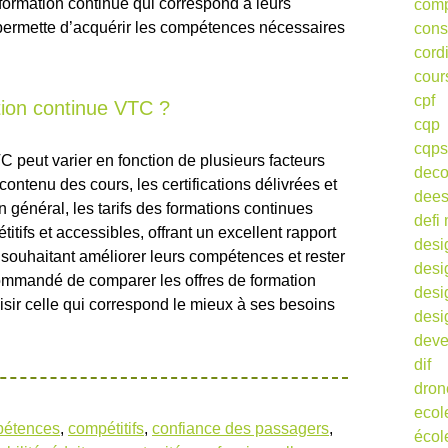
formation continue qui correspond à leurs
comp
r permette d’acquérir les compétences nécessaires
cons
cord
cour
cpf
tion continue VTC ?
cqp
cqps
C peut varier en fonction de plusieurs facteurs
deco
ontenu des cours, les certifications délivrées et
dee
En général, les tarifs des formations continues
defi 
tifs et accessibles, offrant un excellent rapport
desi
s souhaitant améliorer leurs compétences et rester
desi
ecommandé de comparer les offres de formation
desi
isir celle qui correspond le mieux à ses besoins
desi
deve
dif
dron
ecol
étences
,
compétitifs
,
confiance des passagers
,
écol