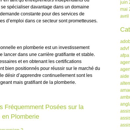
juin
 se spécialiser davantage dans un domaine
mai 
a demande constante pour des services de
avri
ves d’emploi dans ce secteur sont prometteuses.
Cat
ado
ionnelle en plomberie est un investissement
advf
 lancer dans une carrière gratifiante et stable.
afpa
saires et en obtenant les certifications
agen
ont bien positionnés pour réussir sur le marché du
agen
t le désir d’apprendre continuellement sont les
aide
eant mais gratifiant de la plomberie.
alte
ama
ambu
angl
s Fréquemment Posées sur la
assi
e en Plomberie
assi
assi