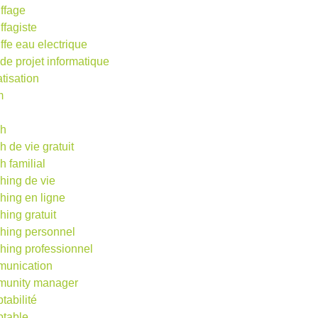
ffage
ffagiste
ffe eau electrique
 de projet informatique
atisation
m
d
ch
h de vie gratuit
h familial
hing de vie
hing en ligne
hing gratuit
hing personnel
hing professionnel
unication
unity manager
tabilité
table