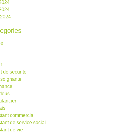
 2024
2024
l 2024
egories
be
t
t de securite
 soignante
rnance
deus
lancier
ais
stant commercial
stant de service social
stant de vie