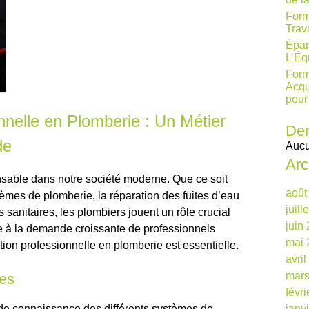
Form
Trav
Épan
L’Éq
Form
Acqu
pour
nelle en Plomberie : Un Métier
Der
de
Aucu
Arc
nsable dans notre société moderne. Que ce soit
août
tèmes de plomberie, la réparation des fuites d’eau
juill
anitaires, les plombiers jouent un rôle crucial
juin
e à la demande croissante de professionnels
mai 
tion professionnelle en plomberie est essentielle.
avri
mars
es
févr
ide connaissance des différents systèmes de
janv