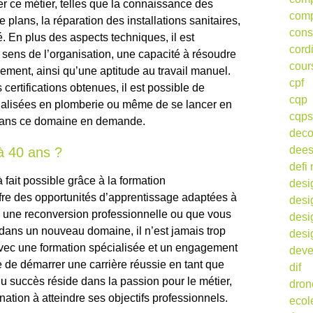
r ce métier, telles que la connaissance des
comp
 plans, la réparation des installations sanitaires,
cons
. En plus des aspects techniques, il est
cord
 sens de l’organisation, une capacité à résoudre
cour
ement, ainsi qu’une aptitude au travail manuel.
cpf
 certifications obtenues, il est possible de
cqp
écialisées en plomberie ou même de se lancer en
cqps
 dans ce domaine en demande.
deco
dee
à 40 ans ?
defi 
 fait possible grâce à la formation
desi
ffre des opportunités d’apprentissage adaptées à
desi
 une reconversion professionnelle ou que vous
desi
dans un nouveau domaine, il n’est jamais trop
desi
Avec une formation spécialisée et un engagement
deve
ble de démarrer une carrière réussie en tant que
dif
du succès réside dans la passion pour le métier,
dron
nation à atteindre ses objectifs professionnels.
ecol