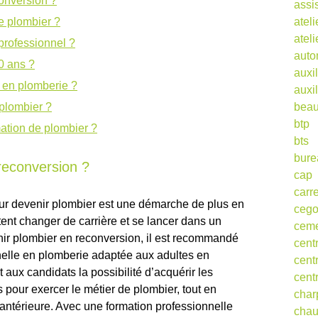
onversion ?
assi
e plombier ?
ateli
atel
rofessionnel ?
auto
0 ans ?
auxil
n en plomberie ?
auxil
 plombier ?
beau
btp
ation de plombier ?
bts
bure
reconversion ?
cap
carr
ur devenir plombier est une démarche de plus en
ceg
ent changer de carrière et se lancer dans un
cem
nir plombier en reconversion, il est recommandé
cent
nelle en plomberie adaptée aux adultes en
cent
 aux candidats la possibilité d’acquérir les
cent
pour exercer le métier de plombier, tout en
char
antérieure. Avec une formation professionnelle
cha