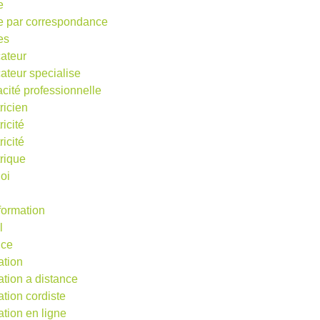
e
e par correspondance
es
ateur
ateur specialise
acité professionnelle
ricien
ricité
ricité
trique
oi
 formation
l
nce
ation
ation a distance
ation cordiste
ation en ligne