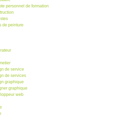
te personnel de formation
truction
istes
s de peinture
rateur
s
metier
gn de service
gn de services
gn graphique
gner graphique
loppeur web
e
e