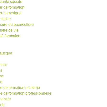
stante sociale
er de formation
ier numérique
mobile
iaire de puericulture
iaire de vie
té formation
autique
eleur
os
ea
re
re de formation maritime
re de formation professionnelle
pentier
ude