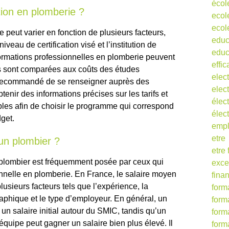
écol
tion en plomberie ?
ecol
ecol
 peut varier en fonction de plusieurs facteurs,
educ
veau de certification visé et l’institution de
educ
formations professionnelles en plomberie peuvent
effic
les sont comparées aux coûts des études
elect
est recommandé de se renseigner auprès des
elect
enir des informations précises sur les tarifs et
élect
bles afin de choisir le programme qui correspond
élec
get.
empl
etre
’un plombier ?
etre
 plombier est fréquemment posée par ceux qui
exce
nnelle en plomberie. En France, le salaire moyen
fina
lusieurs facteurs tels que l’expérience, la
form
raphique et le type d’employeur. En général, un
form
un salaire initial autour du SMIC, tandis qu’un
form
quipe peut gagner un salaire bien plus élevé. Il
form