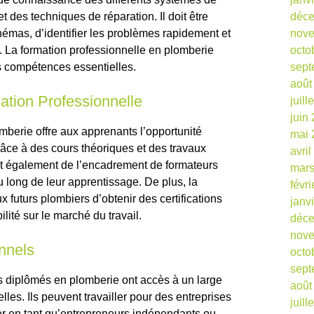
 des techniques de réparation. Il doit être
déc
hémas, d’identifier les problèmes rapidement et
nov
. La formation professionnelle en plomberie
octo
s compétences essentielles.
sept
août
ation Professionnelle
juill
juin
mberie offre aux apprenants l’opportunité
mai 
râce à des cours théoriques et des travaux
avri
ent également de l’encadrement de formateurs
mars
u long de leur apprentissage. De plus, la
févr
 futurs plombiers d’obtenir des certifications
janv
lité sur le marché du travail.
déc
nov
nnels
octo
sept
es diplômés en plomberie ont accès à un large
août
lles. Ils peuvent travailler pour des entreprises
juill
er en tant qu’entrepreneurs indépendants ou