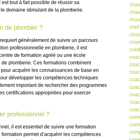
 est tout à fait possible de réussir sa
chau
 le domaine stimulant de la plomberie.
chau
chau
n de plombier ?
chef
clim
 requiert généralement de suivre un parcours
cna
ion professionnelle en plomberie, il est
cne
centre de formation agréé ou une école
coa
s de plomberie. Ces formations combinent
coac
 pour acquérir les connaissances de base en
coac
 pour développer les compétences techniques
coac
également important de rechercher des programmes
coac
es certifications appropriées pour exercer
coac
coac
coac
r professionnel ?
comm
comm
nel, il est essentiel de suivre une formation
comp
e formation permet d’acquérir les compétences
comp