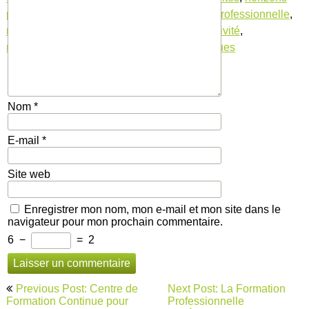
professionnels
,
marché du travail
,
mobilité professionnelle
,
motivation
,
opportunités de carrière
,
productivité
,
reconversion
,
réussite
,
secteur
,
technologiques
Nom
*
E-mail
*
Site web
Enregistrer mon nom, mon e-mail et mon site dans le
navigateur pour mon prochain commentaire.
6
−
=
2
Navigation
Previous Post: Centre de
Next Post: La Formation
de
Formation Continue pour
Professionnelle