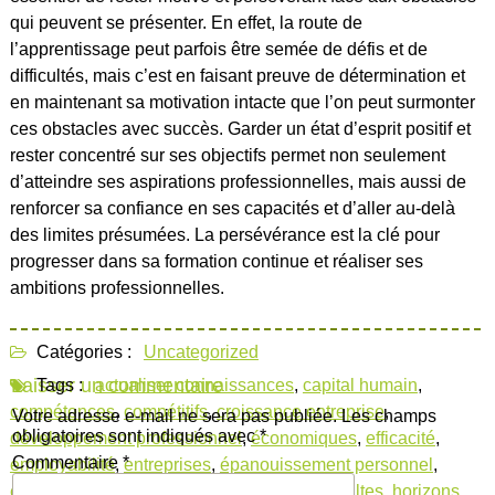
qui peuvent se présenter. En effet, la route de
l’apprentissage peut parfois être semée de défis et de
difficultés, mais c’est en faisant preuve de détermination et
en maintenant sa motivation intacte que l’on peut surmonter
ces obstacles avec succès. Garder un état d’esprit positif et
rester concentré sur ses objectifs permet non seulement
d’atteindre ses aspirations professionnelles, mais aussi de
renforcer sa confiance en ses capacités et d’aller au-delà
des limites présumées. La persévérance est la clé pour
progresser dans sa formation continue et réaliser ses
ambitions professionnelles.
Catégories :
Uncategorized
Laisser un commentaire
Tags :
actualiser connaissances
,
capital humain
,
compétences
,
compétitifs
,
croissance entreprise
,
Votre adresse e-mail ne sera pas publiée.
Les champs
obligatoires sont indiqués avec
*
développement professionnel
,
économiques
,
efficacité
,
Commentaire
*
employabilité
,
entreprises
,
épanouissement personnel
,
évolution
,
formation professionnelle des adultes
,
horizons