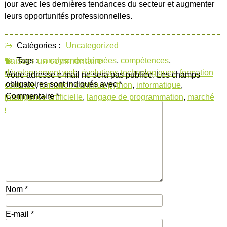
jour avec les dernières tendances du secteur et augmenter
leurs opportunités professionnelles.
Catégories :
Uncategorized
Laisser un commentaire
Tags :
analyse de données
,
compétences
,
développement web
,
évolutions technologiques
,
formation
Votre adresse e-mail ne sera pas publiée.
Les champs
obligatoires sont indiqués avec
*
continue
,
formation continue python
,
informatique
,
Commentaire
*
intelligence artificielle
,
langage de programmation
,
marché
du travail
,
professionnels
,
python
Nom
*
E-mail
*