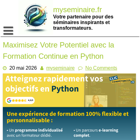
Passer
myseminaire.fr
au
contenu
Votre partenaire pour des
séminaires inspirants et
transformateurs.
Maximisez Votre Potentiel avec la
Formation Continue en Python
20 mai 2026
myseminaire
No Comments