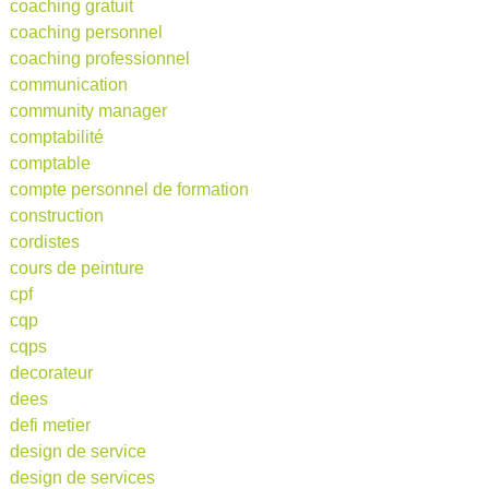
coaching gratuit
coaching personnel
coaching professionnel
communication
community manager
comptabilité
comptable
compte personnel de formation
construction
cordistes
cours de peinture
cpf
cqp
cqps
decorateur
dees
defi metier
design de service
design de services