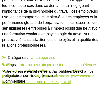
leurs compétences dans ce domaine. En négligeant
l’importance de la psychologie du travail, ces employeurs
risquent de compromettre le bien-être des employés et la
performance globale de l’organisation. Il est essentiel de
sensibiliser les entreprises à l’impact positif que peut avoir
une formation continue en psychologie du travail sur la
productivité, la satisfaction des employés et la qualité des
relations professionnelles.
Catégories :
Uncategorized
Laisser un commentaire
Tags :
communication professionnelle
,
compétences
,
émotions
,
formation continue
,
formation continue
Votre adresse e-mail ne sera pas publiée.
Les champs
obligatoires sont indiqués avec
*
psychologie du travail
,
gestion du stress
,
psychologie du
Commentaire
*
travail
,
relations interpersonnelles
,
travail