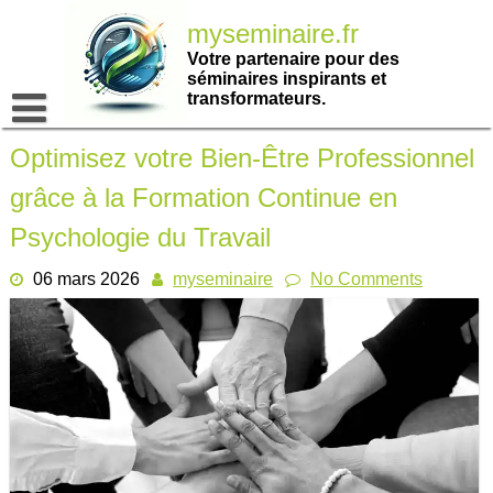
Passer
myseminaire.fr
au
contenu
Votre partenaire pour des
séminaires inspirants et
transformateurs.
Optimisez votre Bien-Être Professionnel
grâce à la Formation Continue en
Psychologie du Travail
06 mars 2026
myseminaire
No Comments