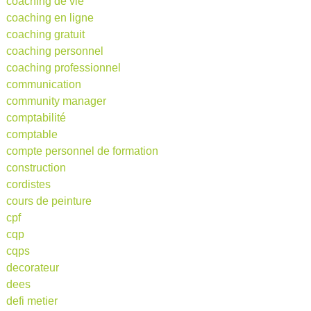
coaching de vie
coaching en ligne
coaching gratuit
coaching personnel
coaching professionnel
communication
community manager
comptabilité
comptable
compte personnel de formation
construction
cordistes
cours de peinture
cpf
cqp
cqps
decorateur
dees
defi metier