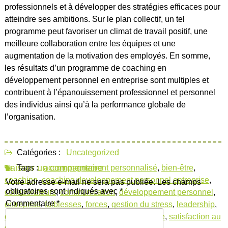
professionnels et à développer des stratégies efficaces pour
atteindre ses ambitions. Sur le plan collectif, un tel
programme peut favoriser un climat de travail positif, une
meilleure collaboration entre les équipes et une
augmentation de la motivation des employés. En somme,
les résultats d’un programme de coaching en
développement personnel en entreprise sont multiples et
contribuent à l’épanouissement professionnel et personnel
des individus ainsi qu’à la performance globale de
l’organisation.
Catégories :
Uncategorized
Laisser un commentaire
Tags :
accompagnement personnalisé
,
bien-être
,
coaching
,
coaching developpement personnel entreprise
,
Votre adresse e-mail ne sera pas publiée.
Les champs
obligatoires sont indiqués avec
*
collaborateurs
,
communication
,
développement personnel
,
Commentaire
*
entreprise
,
faiblesses
,
forces
,
gestion du stress
,
leadership
,
objectifs
,
performance
,
potentiel
,
productivité
,
satisfaction au