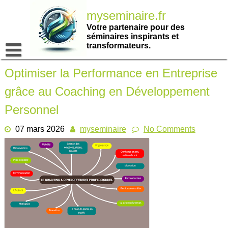
Passer
myseminaire.fr
au
contenu
Votre partenaire pour des
séminaires inspirants et
transformateurs.
Optimiser la Performance en Entreprise
grâce au Coaching en Développement
Personnel
07 mars 2026
myseminaire
No Comments