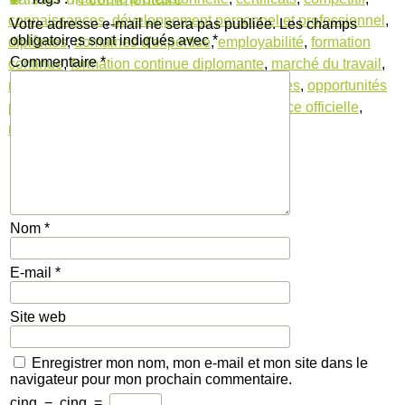
connaissances
,
développement personnel et professionnel
,
Votre adresse e-mail ne sera pas publiée.
Les champs
obligatoires sont indiqués avec
*
diplômes
,
domaines d'expertise
,
employabilité
,
formation
Commentaire
*
continue
,
formation continue diplomante
,
marché du travail
,
nouvelles compétences
,
nouvelles tendances
,
opportunités
professionnelles
,
promotions
,
reconnaissance officielle
,
réseau professionnel
,
technologies
Nom
*
E-mail
*
Site web
Enregistrer mon nom, mon e-mail et mon site dans le
navigateur pour mon prochain commentaire.
cinq
−
cinq
=