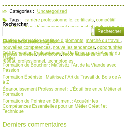
Catégories :
Uncategorized
Tags :
carrière professionnelle
,
certificats
,
compétitif
,
Rechercher
connaissances
,
développement personnel et professionnel
,
Rechercher
diplômes
,
domaines d'expertise
,
employabilité
,
formation
Derniers messages
continue
,
formation continue diplomante
,
marché du travail
,
nouvelles compétences
,
nouvelles tendances
,
opportunités
Défi Formation Professionnelle: Un Enjeu pour l’Avenir du
professionnelles
,
promotions
,
reconnaissance officielle
,
Métier
réseau professionnel
,
technologies
Formation de Boucher : Maîtrisez l’Art de la Viande avec
Passion
Formation Ébéniste : Maîtrisez l’Art du Travail du Bois de A
à Z
Épanouissement Professionnel : L’Équilibre entre Métier et
Formation
Formation de Peintre en Bâtiment : Acquérir les
Compétences Essentielles pour un Métier Créatif et
Technique
Derniers commentaires