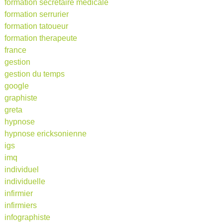
formation secretaire medicale
formation serrurier
formation tatoueur
formation therapeute
france
gestion
gestion du temps
google
graphiste
greta
hypnose
hypnose ericksonienne
igs
imq
individuel
individuelle
infirmier
infirmiers
infographiste