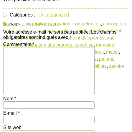
Catégories :
Uncategorized
Laisser un commentaire
Tags :
adaptation
,
animation
,
compétences
,
conception
,
connaissances
,
conseiller professionnel
,
développement
,
Votre adresse e-mail ne sera pas publiée.
Les champs
obligatoires sont indiqués avec
*
éducation
,
entreprise
,
environnement d'apprentissage
Commentaire
*
favorable
,
évaluation des progrès
,
expertise
,
formateur
professionnel
,
formations spécialisées
,
individus
,
métier
,
objectifs établis
,
participation des apprenants
,
patient
,
pédagogue
,
progression
,
qualités
,
responsabilités
,
savoirs
Nom
*
E-mail
*
Site web