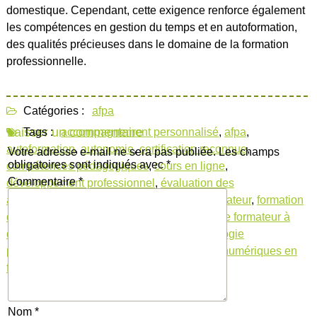
domestique. Cependant, cette exigence renforce également
les compétences en gestion du temps et en autoformation,
des qualités précieuses dans le domaine de la formation
professionnelle.
Catégories :
afpa
Laisser un commentaire
Tags :
accompagnement personnalisé
,
afpa
,
autoformation
,
autonomie
,
certification reconnue
,
Votre adresse e-mail ne sera pas publiée.
Les champs
obligatoires sont indiqués avec
*
compétences pédagogiques
,
cours en ligne
,
Commentaire
*
développement professionnel
,
évaluation des
apprentissages
,
flexibilité
,
formation de formateur
,
formation
de formateur à distance à l'afpa
,
formation de formateur à
distance afpa
,
gestion de groupe
,
méthodologie
pédagogique
,
modules de formation
,
outils numériques en
formation
,
ressources pédagogiques
,
savoir
Nom
*