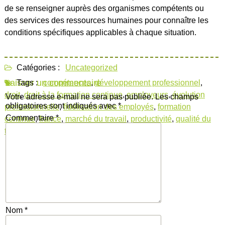
de se renseigner auprès des organismes compétents ou
des services des ressources humaines pour connaître les
conditions spécifiques applicables à chaque situation.
Catégories :
Uncategorized
Laisser un commentaire
Tags :
compétences
,
développement professionnel
,
droit
,
droit à la formation continue
,
employeurs
,
évolution
Votre adresse e-mail ne sera pas publiée.
Les champs
obligatoires sont indiqués avec
*
professionnelle
,
fidélisation des employés
,
formation
Commentaire
*
continue
,
france
,
marché du travail
,
productivité
,
qualité du
travail
,
salariés
Nom
*