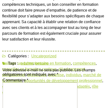
compétences techniques, un bon conseiller en formation
continue doit faire preuve d’empathie, de patience et de
flexibilité pour s’adapter aux besoins spécifiques de chaque
apprenant. Sa capacité à établir une relation de confiance
avec ses clients et à les accompagner tout au long de leur
parcours de formation est également cruciale pour assurer
leur satisfaction et leur réussite.
Catégories :
Uncategorized
Laisser un commentaire
Tags :
adultes
,
besoins en formation
,
compétences
,
conseiller en formation continue
,
développement
Votre adresse e-mail ne sera pas publiée.
Les champs
obligatoires sont indiqués avec
*
professionnel
,
entreprises
,
expertise
,
individus
,
marché de
Commentaire
*
la formation
,
opportunités de développement professionnel
,
orientation
,
perfectionnement
,
programmes adaptés
,
rôle
essentiel
,
suivi
,
tendances émergentes