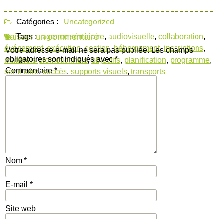
Catégories :
Uncategorized
Laisser un commentaire
Tags :
agence séminaire
,
audiovisuelle
,
collaboration
,
événement
,
exécution
,
gestion
,
hébergement
,
inscriptions
,
Votre adresse e-mail ne sera pas publiée.
Les champs
obligatoires sont indiqués avec
*
matériels promotionnels
,
objectifs
,
planification
,
programme
,
Commentaire
*
séminaire
,
succès
,
supports visuels
,
transports
Nom
*
E-mail
*
Site web