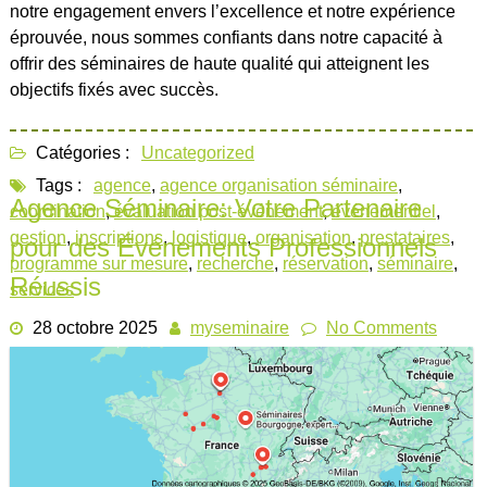
notre engagement envers l’excellence et notre expérience
éprouvée, nous sommes confiants dans notre capacité à
offrir des séminaires de haute qualité qui atteignent les
objectifs fixés avec succès.
Catégories :
Uncategorized
Tags :
agence
,
agence organisation séminaire
,
Agence Séminaire: Votre Partenaire
coordination
,
évaluation post-événement
,
événementiel
,
gestion
,
inscriptions
,
logistique
,
organisation
,
prestataires
,
pour des Événements Professionnels
programme sur mesure
,
recherche
,
réservation
,
séminaire
,
Réussis
services
28 octobre 2025
myseminaire
No Comments