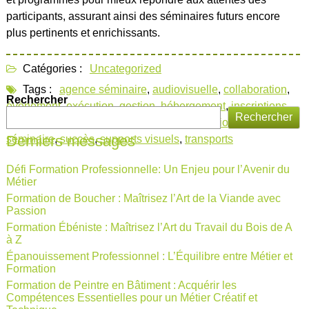
participants, assurant ainsi des séminaires futurs encore
plus pertinents et enrichissants.
Catégories :
Uncategorized
Tags :
agence séminaire
,
audiovisuelle
,
collaboration
,
Rechercher
événement
,
exécution
,
gestion
,
hébergement
,
inscriptions
,
Rechercher
matériels promotionnels
,
objectifs
,
planification
,
programme
,
Derniers messages
séminaire
,
succès
,
supports visuels
,
transports
Défi Formation Professionnelle: Un Enjeu pour l’Avenir du
Métier
Formation de Boucher : Maîtrisez l’Art de la Viande avec
Passion
Formation Ébéniste : Maîtrisez l’Art du Travail du Bois de A
à Z
Épanouissement Professionnel : L’Équilibre entre Métier et
Formation
Formation de Peintre en Bâtiment : Acquérir les
Compétences Essentielles pour un Métier Créatif et