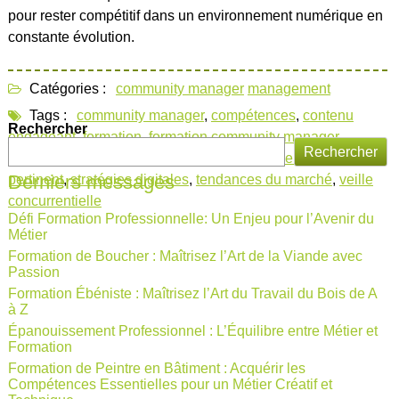
pour rester compétitif dans un environnement numérique en
constante évolution.
Catégories :
community manager
management
Tags :
community manager
,
compétences
,
contenu
Rechercher
engageant
,
formation
,
formation community manager
,
Rechercher
gestion des réseaux sociaux
,
outils d'analyse de données
,
Derniers messages
pertinent
,
stratégies digitales
,
tendances du marché
,
veille
concurrentielle
Défi Formation Professionnelle: Un Enjeu pour l’Avenir du
Métier
Formation de Boucher : Maîtrisez l’Art de la Viande avec
Passion
Formation Ébéniste : Maîtrisez l’Art du Travail du Bois de A
à Z
Épanouissement Professionnel : L’Équilibre entre Métier et
Formation
Formation de Peintre en Bâtiment : Acquérir les
Compétences Essentielles pour un Métier Créatif et