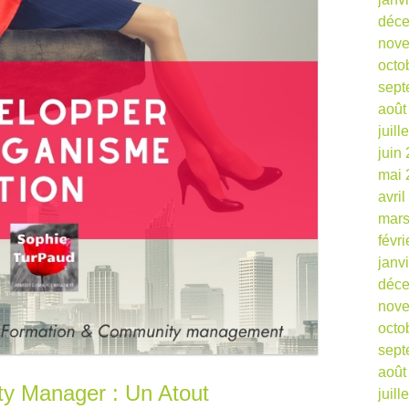
déc
nov
octo
sept
août
juill
juin
mai 
avri
mars
févr
janv
déc
nov
octo
sept
août
y Manager : Un Atout
juill