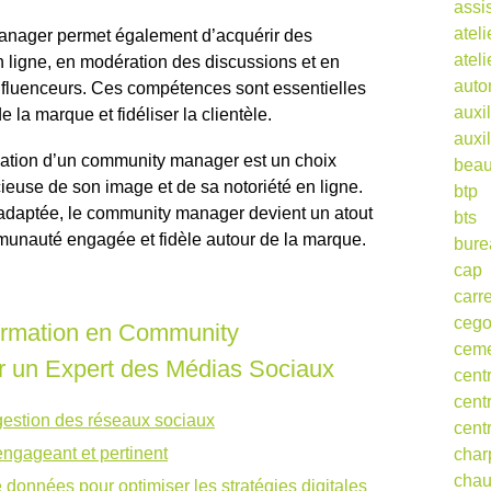
assi
ateli
manager permet également d’acquérir des
atel
 ligne, en modération des discussions et en
auto
influenceurs. Ces compétences sont essentielles
auxil
 la marque et fidéliser la clientèle.
auxil
rmation d’un community manager est un choix
beau
cieuse de son image et de sa notoriété en ligne.
btp
 adaptée, le community manager devient un atout
bts
unauté engagée et fidèle autour de la marque.
bure
cap
carr
ceg
ormation en Community
cem
 un Expert des Médias Sociaux
cent
cent
estion des réseaux sociaux
cent
ngageant et pertinent
char
cha
e données pour optimiser les stratégies digitales