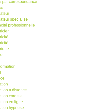
e par correspondance
es
ateur
ateur specialise
acité professionnelle
ricien
ricité
ricité
trique
oi
 formation
l
nce
ation
ation a distance
ation cordiste
ation en ligne
ation hypnose