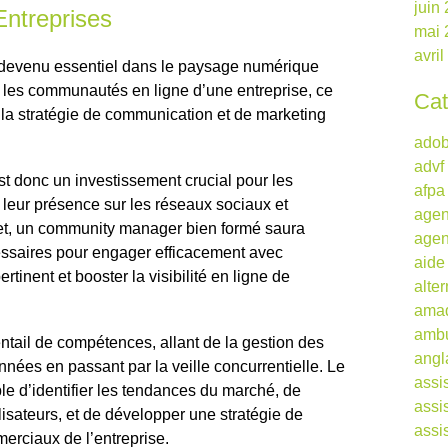
juin
Entreprises
mai 
avri
devenu essentiel dans le paysage numérique
r les communautés en ligne d’une entreprise, ce
Cat
 la stratégie de communication et de marketing
ado
advf
 donc un investissement crucial pour les
afpa
r leur présence sur les réseaux sociaux et
agen
effet, un community manager bien formé saura
agen
écessaires pour engager efficacement avec
aide
rtinent et booster la visibilité en ligne de
alte
ama
ambu
ntail de compétences, allant de la gestion des
angl
nées en passant par la veille concurrentielle. Le
assi
e d’identifier les tendances du marché, de
assi
isateurs, et de développer une stratégie de
assi
erciaux de l’entreprise.