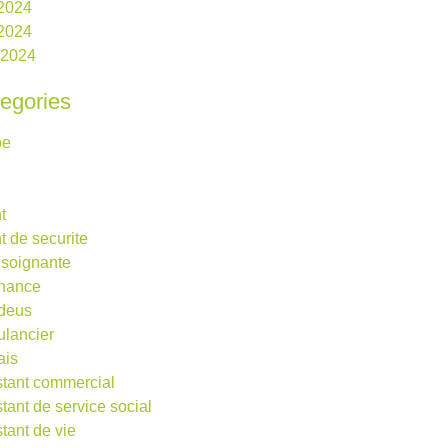
 2024
2024
l 2024
egories
be
t
t de securite
 soignante
rnance
deus
lancier
ais
stant commercial
stant de service social
stant de vie