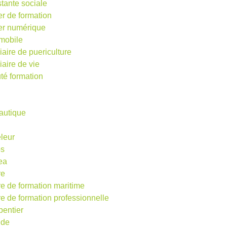
stante sociale
er de formation
ier numérique
mobile
iaire de puericulture
iaire de vie
té formation
autique
eleur
os
ea
re
re de formation maritime
re de formation professionnelle
pentier
ude