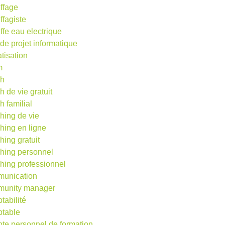
ffage
ffagiste
ffe eau electrique
 de projet informatique
atisation
m
ch
h de vie gratuit
h familial
hing de vie
hing en ligne
hing gratuit
hing personnel
hing professionnel
unication
unity manager
tabilité
table
te personnel de formation