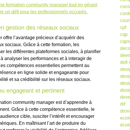
une formation community manager tout en gérant
cons
re un défi pour les professionnels occupés.
cord
cour
n gestion des réseaux sociaux
cpf
cqp
offre l’avantage précieux d’acquérir des
cqps
 sociaux. Grâce à cette formation, les
deco
r les différentes plateformes sociales, à planifier
dee
 à analyser les performances et à interagir de
defi 
Ces compétences essentielles permettent au
desi
ésence en ligne solide et engageante pour
desi
bilité et sa crédibilité sur les réseaux sociaux.
desi
u engageant et pertinent
desi
deve
rmation community manager est d’apprendre à
dif
nent. Grâce à cette compétence essentielle, le
dron
udience cible, susciter l’intérêt et encourager
ecol
mériques. En maîtrisant l’art de produire du
écol