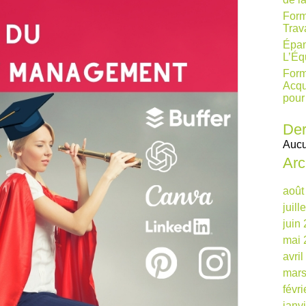
Form
Trav
Épan
L’Éq
Form
Acqu
pour
Der
Aucu
Arc
août
juill
juin
mai 
avri
mars
févr
janv