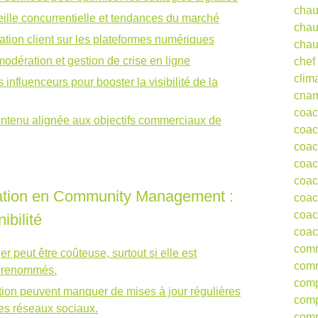
chau
ille concurrentielle et tendances du marché
chau
lation client sur les plateformes numériques
chau
dération et gestion de crise en ligne
chef
clim
influenceurs pour booster la visibilité de la
cna
coa
ontenu alignée aux objectifs commerciaux de
coac
coac
coac
coac
mation en Community Management :
coac
coac
ibilité
coac
comm
peut être coûteuse, surtout si elle est
comm
s renommés.
comp
ion peuvent manquer de mises à jour régulières
comp
des réseaux sociaux.
comp