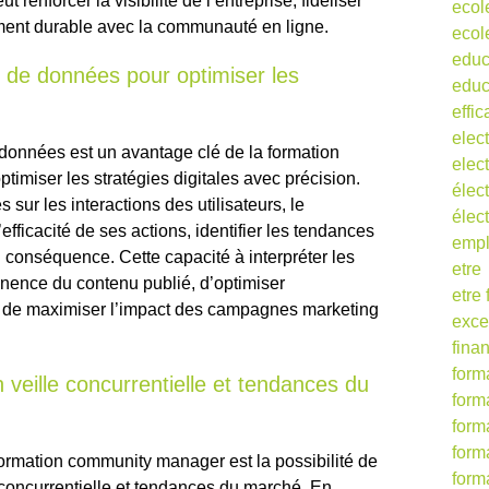
t renforcer la visibilité de l’entreprise, fidéliser
ecol
ent durable avec la communauté en ligne.
ecol
educ
se de données pour optimiser les
educ
effic
elect
 données est un avantage clé de la formation
elect
imiser les stratégies digitales avec précision.
élect
 sur les interactions des utilisateurs, le
élec
ficacité de ses actions, identifier les tendances
empl
n conséquence. Cette capacité à interpréter les
etre
inence du contenu publié, d’optimiser
etre
 de maximiser l’impact des campagnes marketing
exce
fina
form
veille concurrentielle et tendances du
form
form
form
rmation community manager est la possibilité de
form
 concurrentielle et tendances du marché. En