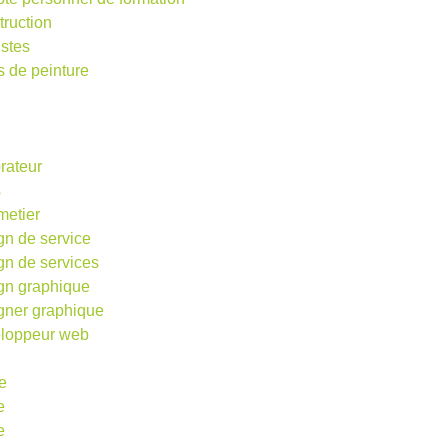
truction
istes
s de peinture
rateur
s
metier
gn de service
gn de services
gn graphique
gner graphique
loppeur web
e
e
e