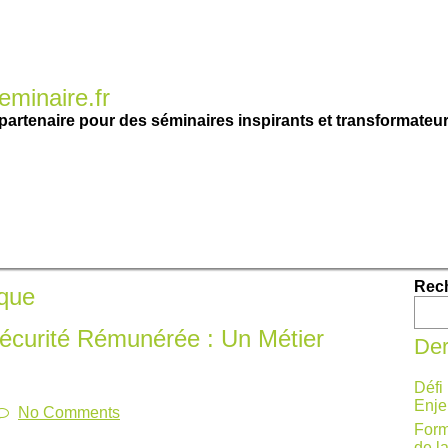
minaire.fr
partenaire pour des séminaires inspirants et transformateur
Rec
ique
écurité Rémunérée : Un Métier
Der
Défi
Enje
No Comments
Form
de l