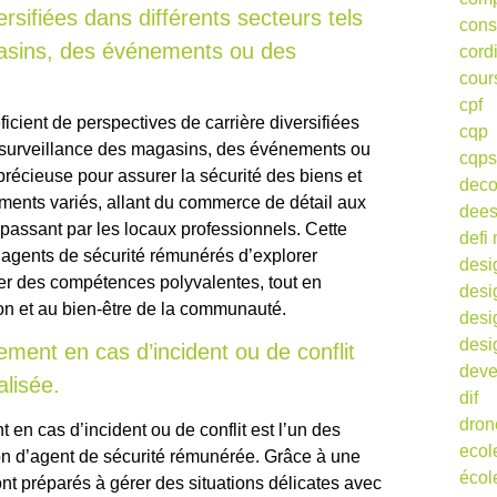
rsifiées dans différents secteurs tels
cons
gasins, des événements ou des
cord
cour
cpf
icient de perspectives de carrière diversifiées
cqp
la surveillance des magasins, des événements ou
cqps
précieuse pour assurer la sécurité des biens et
deco
ents variés, allant du commerce de détail aux
dee
assant par les locaux professionnels. Cette
defi 
 agents de sécurité rémunérés d’explorer
desi
er des compétences polyvalentes, tout en
desi
ion et au bien-être de la communauté.
desi
desi
ement en cas d’incident ou de conflit
deve
alisée.
dif
dron
t en cas d’incident ou de conflit est l’un des
ecol
on d’agent de sécurité rémunérée. Grâce à une
écol
ont préparés à gérer des situations délicates avec