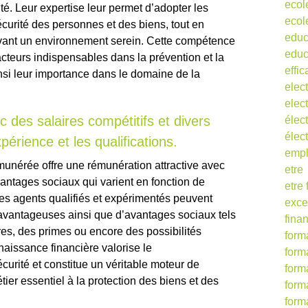
ecol
té. Leur expertise leur permet d’adopter les
ecol
curité des personnes et des biens, tout en
educ
rvant un environnement serein. Cette compétence
educ
acteurs indispensables dans la prévention et la
effic
insi leur importance dans le domaine de la
elect
elect
 des salaires compétitifs et divers
élect
élec
érience et les qualifications.
empl
munérée offre une rémunération attractive avec
etre
vantages sociaux qui varient en fonction de
etre
 Les agents qualifiés et expérimentés peuvent
exce
 avantageuses ainsi que d’avantages sociaux tels
fina
s, des primes ou encore des possibilités
form
naissance financière valorise le
form
urité et constitue un véritable moteur de
form
ier essentiel à la protection des biens et des
form
form