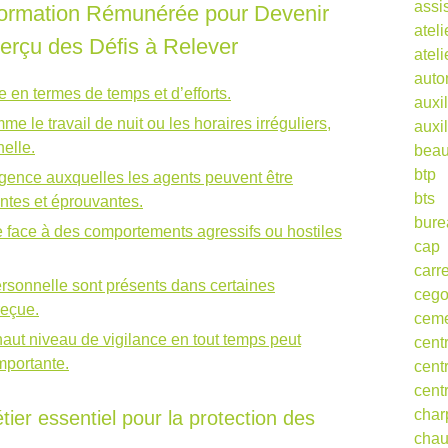
assi
Formation Rémunérée pour Devenir
ateli
erçu des Défis à Relever
atel
auto
e en termes de temps et d’efforts.
auxil
e le travail de nuit ou les horaires irréguliers,
auxil
elle.
beau
btp
urgence auxquelles les agents peuvent être
bts
antes et éprouvantes.
bure
ire face à des comportements agressifs ou hostiles
cap
carr
personnelle sont présents dans certaines
ceg
reçue.
cem
haut niveau de vigilance en tout temps peut
cent
mportante.
cent
cent
char
ier essentiel pour la protection des
cha