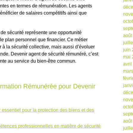
ntes en termes de rémunération. Les agents
déc
néficier de salaires compétitifs ainsi que
nov
octo
sept
 de sécurité représente une opportunité
août
 le plan personnel que financier. Ce métier
juill
à la sécurité collective, mais aussi d’évoluer
juin
de. Devenir agent de sécurité rémunéré, c’est
mai 
ante au service du bien-être commun.
avri
mars
févr
ormation Rémunérée pour Devenir
janv
déc
nov
octo
 essentiel pour la protection des biens et des
sept
août
pétences professionnelles en matière de sécurité
juill