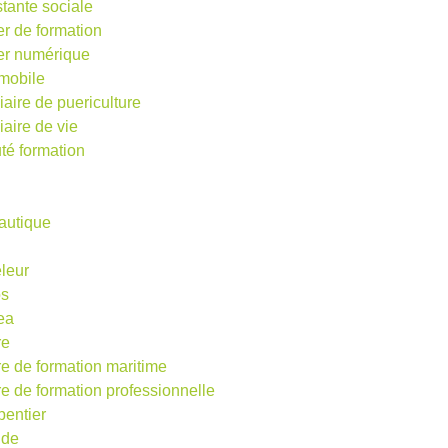
stante sociale
er de formation
ier numérique
mobile
iaire de puericulture
iaire de vie
té formation
autique
eleur
os
ea
re
re de formation maritime
re de formation professionnelle
pentier
ude