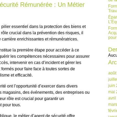
écurité Rémunérée : Un Métier
Form
Trav
Épan
L’Éq
 pilier essentiel dans la protection des biens et
Form
ôle crucial dans la prévention des risques, il
Acqu
pour
 carrière enrichissantes et rémunératrices.
Der
nstitue la première étape pour accéder à ce
Aucu
cquérir les compétences nécessaires pour assurer
Arc
accès, intervenir en cas d’incident et gérer les
t formés pour faire face à toutes sortes de
août
isme et efficacité.
juill
juin
ité ont l’opportunité d’exercer dans divers
mai 
des magasins, des événements, des entreprises ou
avri
eur rôle est crucial pour garantir un
mars
t pour tous.
févr
blique, le métier d’agent de sécurité offre
janv