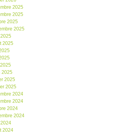
embre 2025
embre 2025
bre 2025
embre 2025
 2025
et 2025
 2025
2025
l 2025
 2025
ier 2025
ier 2025
embre 2024
embre 2024
bre 2024
embre 2024
 2024
et 2024