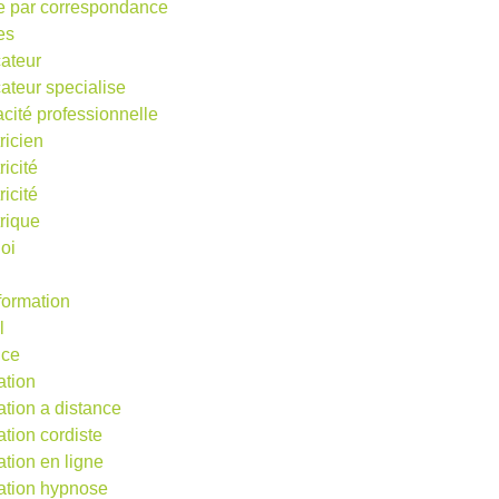
e par correspondance
es
ateur
ateur specialise
acité professionnelle
ricien
ricité
ricité
trique
oi
 formation
l
nce
ation
ation a distance
ation cordiste
ation en ligne
ation hypnose