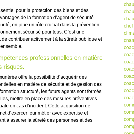
chau
sentiel pour la protection des biens et des
chau
vantages de la formation d’agent de sécurité
chau
rité, on joue un rôle crucial dans la prévention
chef
ironnement sécurisé pour tous. C’est une
clim
t de contribuer activement à la sûreté publique et
cna
n ensemble.
coa
coac
compétences professionnelles en matière
coac
s risques.
coac
coac
unérée offre la possibilité d’acquérir des
coac
tielles en matière de sécurité et de gestion des
coac
rmation structuré, les futurs agents sont formés
coac
elles, mettre en place des mesures préventives
comm
uate en cas d’incident. Cette acquisition de
comm
t d’exercer leur métier avec expertise et
comp
ant à assurer la sûreté des personnes et des
comp
comp