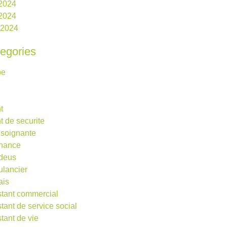
 2024
2024
l 2024
egories
be
t
t de securite
 soignante
rnance
deus
lancier
ais
stant commercial
stant de service social
stant de vie