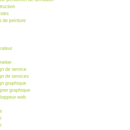
truction
istes
s de peinture
rateur
s
metier
gn de service
gn de services
gn graphique
gner graphique
loppeur web
e
e
e