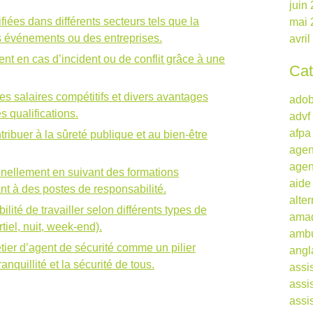
juin
fiées dans différents secteurs tels que la
mai 
s événements ou des entreprises.
avri
ent en cas d’incident ou de conflit grâce à une
Cat
s salaires compétitifs et divers avantages
ado
s qualifications.
advf
afpa
tribuer à la sûreté publique et au bien-être
agen
agen
nnellement en suivant des formations
aide
t à des postes de responsabilité.
alte
bilité de travailler selon différents types de
ama
tiel, nuit, week-end).
ambu
ier d’agent de sécurité comme un pilier
angl
nquillité et la sécurité de tous.
assi
assi
assi