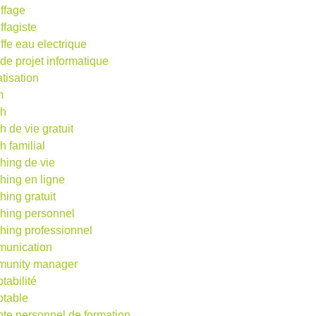
ffage
ffagiste
ffe eau electrique
 de projet informatique
atisation
m
ch
h de vie gratuit
h familial
hing de vie
hing en ligne
hing gratuit
hing personnel
hing professionnel
unication
unity manager
tabilité
table
te personnel de formation