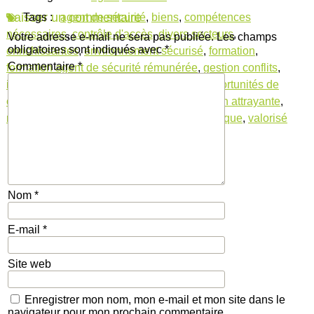
Laisser un commentaire
Tags :
agent de sécurité
,
biens
,
compétences
nécessaires
,
contrôle d'accès
,
divers secteurs
,
Votre adresse e-mail ne sera pas publiée.
Les champs
obligatoires sont indiqués avec
*
enrichissantes
,
environnement sécurisé
,
formation
,
Commentaire
*
formation agent de sécurité rémunérée
,
gestion conflits
,
intervention incidents
,
métier essentiel
,
opportunités de
carrière
,
personnes
,
protection
,
rémunération attrayante
,
rémunératrices
,
sites sécurisés
,
sûreté publique
,
valorisé
Nom
*
E-mail
*
Site web
Enregistrer mon nom, mon e-mail et mon site dans le
navigateur pour mon prochain commentaire.