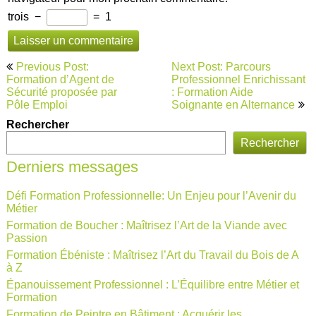
trois
−
=
1
Navigation
Previous Post:
Next Post: Parcours
de
Formation d’Agent de
Professionnel Enrichissant
Sécurité proposée par
: Formation Aide
l’article
Pôle Emploi
Soignante en Alternance
Rechercher
Rechercher
Derniers messages
Défi Formation Professionnelle: Un Enjeu pour l’Avenir du
Métier
Formation de Boucher : Maîtrisez l’Art de la Viande avec
Passion
Formation Ébéniste : Maîtrisez l’Art du Travail du Bois de A
à Z
Épanouissement Professionnel : L’Équilibre entre Métier et
Formation
Formation de Peintre en Bâtiment : Acquérir les