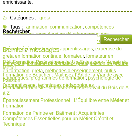
enrichissante.
Catégories :
greta
Tags :
animation
,
communication
,
compétences
Rechercher
pédagogiques
,
consultant en développement des
Rechercher
compétences
,
débouchés professionnels
,
enseignant
Derniers messages
spécialisé
,
évaluation des apprentissages
,
expertise du
greta en formation continue
,
formateur
,
formateur en
Défi Formation Professionnelle: Un Enjeu pour l’Avenir du
entreprise
,
formation de formateur greta
,
gestion de groupe
Métier
en formation
,
greta
,
méthodes d'enseignement
,
outils
Formation de Boucher : Maîtrisez l’Art de la Viande avec
numériques
,
programmes de formation
,
psychologie de
Passion
l'apprentissage
,
techniques pédagogiques
Formation Ébéniste : Maîtrisez l’Art du Travail du Bois de A
à Z
Épanouissement Professionnel : L’Équilibre entre Métier et
Formation
Formation de Peintre en Bâtiment : Acquérir les
Compétences Essentielles pour un Métier Créatif et
Technique