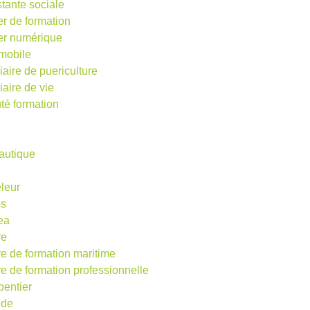
stante sociale
er de formation
ier numérique
mobile
iaire de puericulture
iaire de vie
té formation
autique
eleur
os
ea
re
re de formation maritime
re de formation professionnelle
pentier
ude