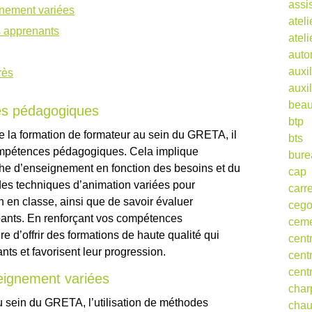
assi
gnement variées
ateli
s apprenants
atel
auto
auxil
rès
auxil
beau
es pédagogiques
btp
 la formation de formateur au sein du GRETA, il
bts
ompétences pédagogiques. Cela implique
bure
he d’enseignement en fonction des besoins et du
cap
 des techniques d’animation variées pour
carr
n en classe, ainsi que de savoir évaluer
ceg
ipants. En renforçant vos compétences
cem
d’offrir des formations de haute qualité qui
cent
ts et favorisent leur progression.
cent
cent
eignement variées
char
u sein du GRETA, l’utilisation de méthodes
cha