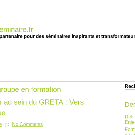
minaire.fr
partenaire pour des séminaires inspirants et transformateur
Rec
groupe en formation
r au sein du GRETA : Vers
Der
ue
Défi
Enje
e
No Comments
Form
de l