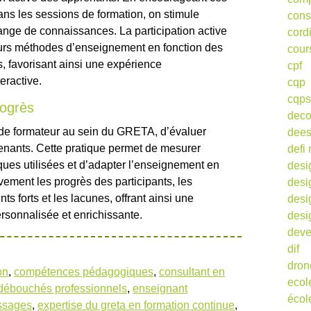
ans les sessions de formation, on stimule
cons
hange de connaissances. La participation active
cord
eurs méthodes d’enseignement en fonction des
cour
, favorisant ainsi une expérience
cpf
eractive.
cqp
cqps
rogrès
deco
on de formateur au sein du GRETA, d’évaluer
dee
enants. Cette pratique permet de mesurer
defi 
ques utilisées et d’adapter l’enseignement en
desi
vement les progrès des participants, les
desi
nts forts et les lacunes, offrant ainsi une
desi
rsonnalisée et enrichissante.
desi
deve
dif
dron
on
,
compétences pédagogiques
,
consultant en
ecol
débouchés professionnels
,
enseignant
écol
issages
,
expertise du greta en formation continue
,