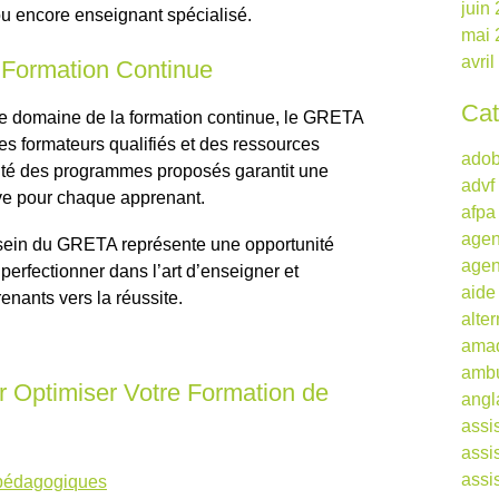
juin
 encore enseignant spécialisé.
mai 
avri
 Formation Continue
Cat
le domaine de la formation continue, le GRETA
des formateurs qualifiés et des ressources
ado
ité des programmes proposés garantit une
advf
ve pour chaque apprenant.
afpa
agen
u sein du GRETA représente une opportunité
agen
perfectionner dans l’art d’enseigner et
aide
nants vers la réussite.
alte
ama
ambu
r Optimiser Votre Formation de
angl
assi
assi
assi
pédagogiques