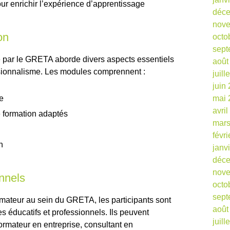
our enrichir l’expérience d’apprentissage
déc
nov
on
octo
sept
 par le GRETA aborde divers aspects essentiels
août
ssionnalisme. Les modules comprennent :
juill
juin
e
mai 
avri
 formation adaptés
mars
févr
n
janv
déc
nov
nnels
octo
sept
ormateur au sein du GRETA, les participants sont
août
s éducatifs et professionnels. Ils peuvent
juill
formateur en entreprise, consultant en