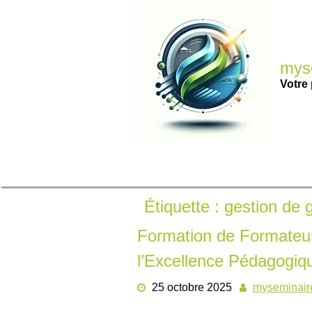
Passer
au
contenu
myse
Votre 
Étiquette :
gestion de 
Formation de Formateu
l’Excellence Pédagogiq
25 octobre 2025
myseminair