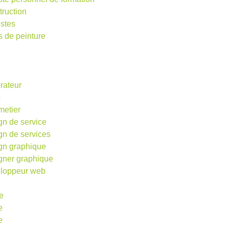
truction
istes
s de peinture
rateur
s
metier
gn de service
gn de services
gn graphique
gner graphique
loppeur web
e
e
e