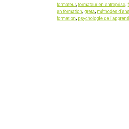
formateur
,
formateur en entreprise
,
en formation
,
greta
,
méthodes d'en
formation
,
psychologie de l'apprent