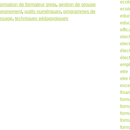
ecol
formation de formateur greta
,
gestion de groupe
ecol
seignement
,
outils numériques
,
programmes de
educ
issage
,
techniques pédagogiques
educ
effic
elect
elect
élect
élec
empl
etre
etre
exce
fina
form
form
form
form
form