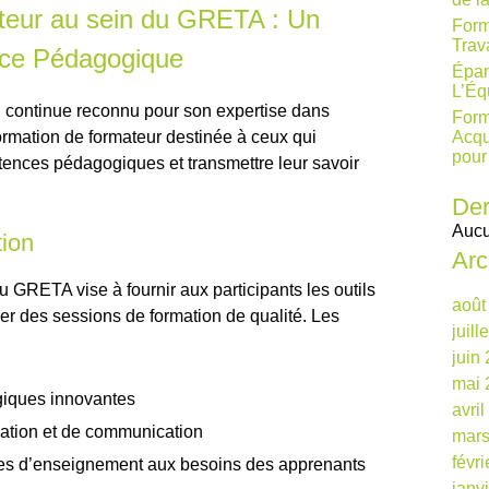
teur au sein du GRETA : Un
Form
Trav
ence Pédagogique
Épan
L’Éq
continue reconnu pour son expertise dans
Form
ormation de formateur destinée à ceux qui
Acqu
pour
ences pédagogiques et transmettre leur savoir
Der
Aucu
tion
Arc
u GRETA vise à fournir aux participants les outils
août
er des sessions de formation de qualité. Les
juill
juin
mai 
giques innovantes
avri
ation et de communication
mars
févr
es d’enseignement aux besoins des apprenants
janv