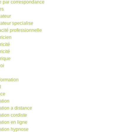
e par correspondance
es
ateur
ateur specialise
acité professionnelle
ricien
ricité
ricité
trique
oi
 formation
l
nce
ation
ation a distance
ation cordiste
ation en ligne
ation hypnose