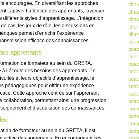
nt encouragée. En diversifiant les approches
chau
t captiver l’attention des apprenants, favoriser
chau
différents styles d’apprentissage. L’intégration
chau
de cas, les jeux de rôle, les discussions en
chef
umériques permet d’enrichir l’expérience
clim
 transmission efficace des connaissances.
cna
coa
 des apprenants
coac
la formation de formateur au sein du GRETA,
coac
re à l’écoute des besoins des apprenants. En
coac
icultés et leurs objectifs d’apprentissage, le
coac
es pédagogiques pour offrir une expérience
coac
ficace. Cette approche centrée sur l’apprenant
coac
de collaboration, permettant ainsi une progression
coac
enseignement et d’acquisition des connaissances.
comm
comm
ive
comp
rmation de formateur au sein du GRETA, il est
comp
tion active des apprenants. En encourageant ces
comp