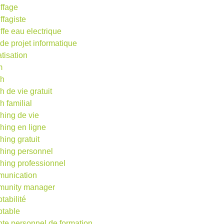
ffage
ffagiste
ffe eau electrique
 de projet informatique
atisation
m
ch
h de vie gratuit
h familial
hing de vie
hing en ligne
hing gratuit
hing personnel
hing professionnel
unication
unity manager
tabilité
table
te personnel de formation