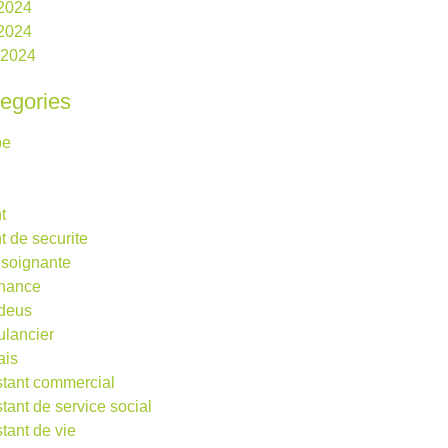
 2024
2024
l 2024
egories
be
t
t de securite
 soignante
rnance
deus
lancier
ais
stant commercial
stant de service social
stant de vie