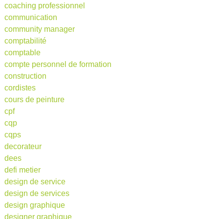
coaching professionnel
communication
community manager
comptabilité
comptable
compte personnel de formation
construction
cordistes
cours de peinture
cpf
cqp
cqps
decorateur
dees
defi metier
design de service
design de services
design graphique
designer graphique