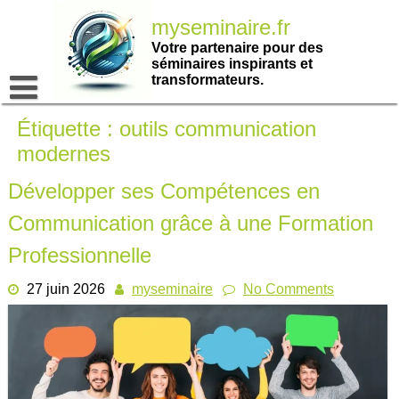
Passer
myseminaire.fr
au
contenu
Votre partenaire pour des
séminaires inspirants et
transformateurs.
Étiquette :
outils communication
modernes
Développer ses Compétences en
Communication grâce à une Formation
Professionnelle
27 juin 2026
myseminaire
No Comments