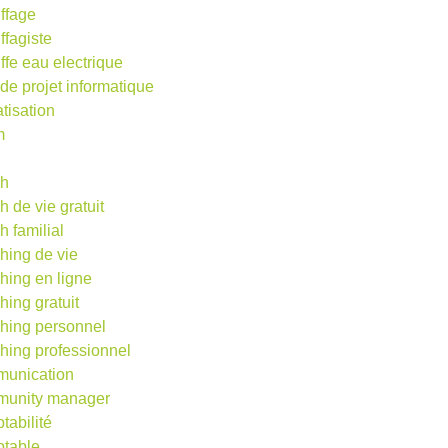
ffage
ffagiste
ffe eau electrique
 de projet informatique
atisation
m
d
ch
h de vie gratuit
h familial
hing de vie
hing en ligne
hing gratuit
hing personnel
hing professionnel
unication
unity manager
tabilité
table