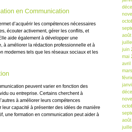
déc
mation en Communication
nov
octo
rmet d’acquérir les compétences nécessaires
sept
s, écouter activement, gérer les conflits, et
août
 Elle aide également à développer une
juill
 à améliorer la rédaction professionnelle et à
juin
on modernes tels que les réseaux sociaux et les
mai 
avri
mars
tion
févr
janv
mmunication peuvent varier en fonction des
déc
vidu ou entreprise. Certains cherchent à
nov
 d’autres à améliorer leurs compétences
octo
r leur capacité à présenter des idées de manière
sept
tif, une formation en communication peut aider à
août
juill