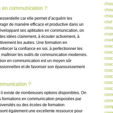
chau
on en communication ?
chau
chau
ssentielle car elle permet d’acquérir les
chef
agir de manière efficace et productive dans un
clim
éveloppant ses aptitudes en communication, on
cna
des idées clairement, à écouter activement, à
cne
ositivement les autres. Une formation en
coa
orcer la confiance en soi, à perfectionner les
coac
 maîtriser les outils de communication modernes.
coac
tion en communication est un moyen sûr
coac
ssionnelles et de favoriser son épanouissement
coac
coac
coac
mmunication ?
coac
 il existe de nombreuses options disponibles. On
comm
s formations en communication proposées par
comm
iversités ou des écoles de formation
comp
e sont également une excellente ressource pour
comp