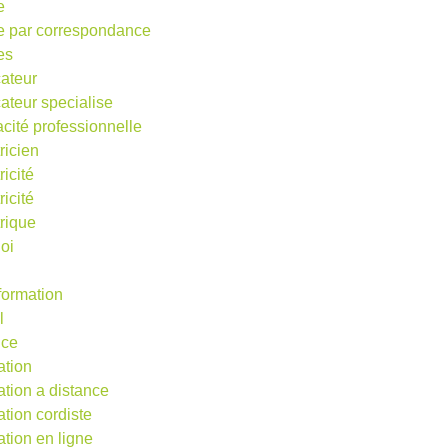
e
e par correspondance
es
ateur
ateur specialise
acité professionnelle
ricien
ricité
ricité
trique
oi
 formation
l
nce
ation
ation a distance
ation cordiste
ation en ligne