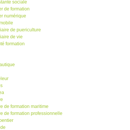
stante sociale
er de formation
ier numérique
mobile
iaire de puericulture
iaire de vie
té formation
autique
eleur
os
ea
re
re de formation maritime
re de formation professionnelle
pentier
ude