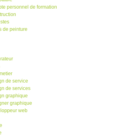
te personnel de formation
truction
istes
s de peinture
rateur
s
metier
gn de service
gn de services
gn graphique
gner graphique
loppeur web
e
e