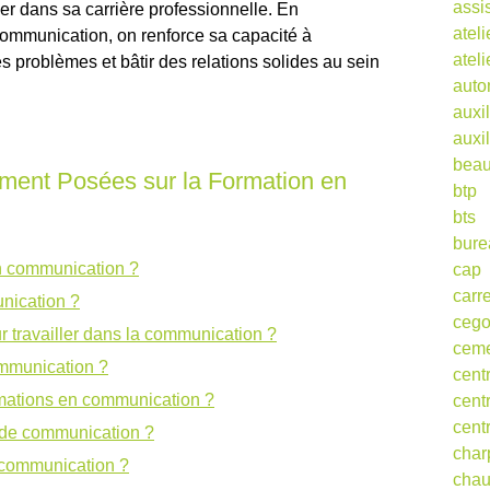
assi
r dans sa carrière professionnelle. En
ateli
mmunication, on renforce sa capacité à
atel
s problèmes et bâtir des relations solides au sein
auto
auxil
auxil
beau
ment Posées sur la Formation en
btp
bts
bure
en communication ?
cap
carr
nication ?
ceg
r travailler dans la communication ?
cem
ommunication ?
cent
rmations en communication ?
cent
cent
 de communication ?
char
n communication ?
cha