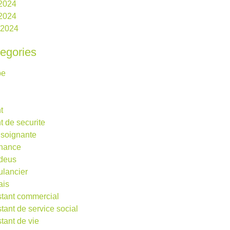
 2024
2024
l 2024
egories
be
t
t de securite
 soignante
rnance
deus
lancier
ais
stant commercial
stant de service social
stant de vie