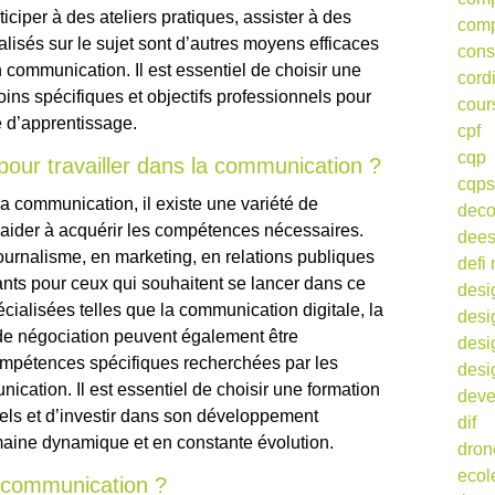
ciper à des ateliers pratiques, assister à des
comp
alisés sur le sujet sont d’autres moyens efficaces
cons
communication. Il est essentiel de choisir une
cord
ins spécifiques et objectifs professionnels pour
cour
ce d’apprentissage.
cpf
cqp
pour travailler dans la communication ?
cqps
la communication, il existe une variété de
deco
 aider à acquérir les compétences nécessaires.
dee
urnalisme, en marketing, en relations publiques
defi 
ants pour ceux qui souhaitent se lancer dans ce
desi
cialisées telles que la communication digitale, la
desi
 de négociation peuvent également être
desi
mpétences spécifiques recherchées par les
desi
cation. Il est essentiel de choisir une formation
deve
nels et d’investir dans son développement
dif
aine dynamique et en constante évolution.
dron
ecol
n communication ?