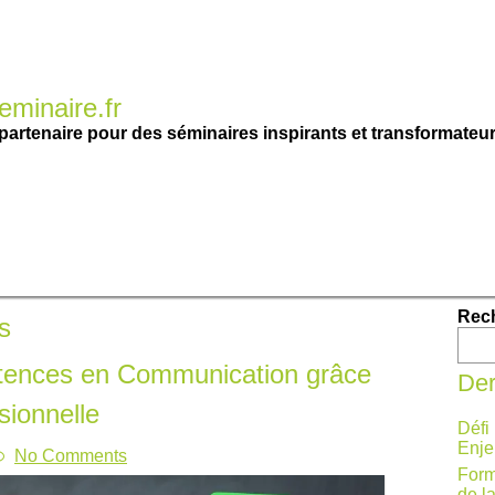
minaire.fr
partenaire pour des séminaires inspirants et transformateur
Rec
ts
tences en Communication grâce
Der
sionnelle
Défi
Enje
No Comments
Form
de l