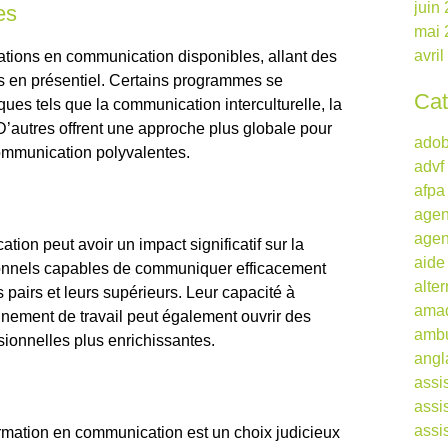
juin
es
mai 
avri
mations en communication disponibles, allant des
es en présentiel. Certains programmes se
Cat
ques tels que la communication interculturelle, la
 D’autres offrent une approche plus globale pour
ado
mmunication polyvalentes.
advf
afpa
agen
agen
ion peut avoir un impact significatif sur la
aide
sionnels capables de communiquer efficacement
alte
 pairs et leurs supérieurs. Leur capacité à
ama
nnement de travail peut également ouvrir des
ambu
sionnelles plus enrichissantes.
angl
assi
assi
assi
ormation en communication est un choix judicieux