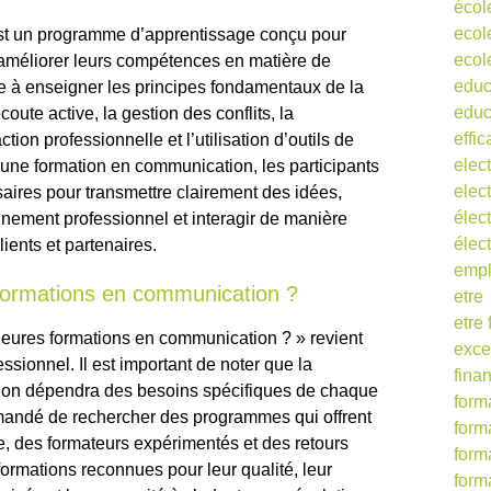
écol
ecol
st un programme d’apprentissage conçu pour
ecol
t améliorer leurs compétences en matière de
educ
e à enseigner les principes fondamentaux de la
educ
oute active, la gestion des conflits, la
effic
ion professionnelle et l’utilisation d’outils de
elect
ne formation en communication, les participants
elect
ires pour transmettre clairement des idées,
élect
nnement professionnel et interagir de manière
élec
lients et partenaires.
empl
 formations en communication ?
etre
etre
lleures formations en communication ? » revient
exce
ionnel. Il est important de noter que la
fina
ion dépendra des besoins spécifiques de chaque
form
ommandé de rechercher des programmes qui offrent
form
ue, des formateurs expérimentés et des retours
form
 formations reconnues pour leur qualité, leur
form