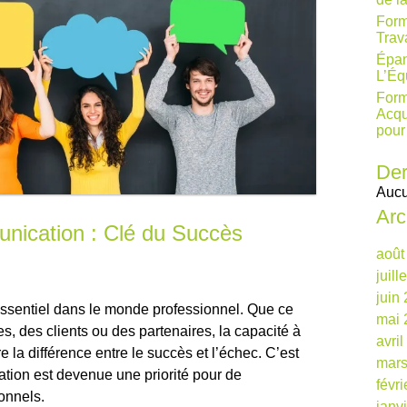
Form
Trav
Épan
L’Éq
Form
Acqu
pour
Der
Aucu
Arc
nication : Clé du Succès
août
juill
juin
ssentiel dans le monde professionnel. Que ce
mai 
es, des clients ou des partenaires, la capacité à
avri
 la différence entre le succès et l’échec. C’est
mars
tion est devenue une priorité pour de
févr
onnels.
janv