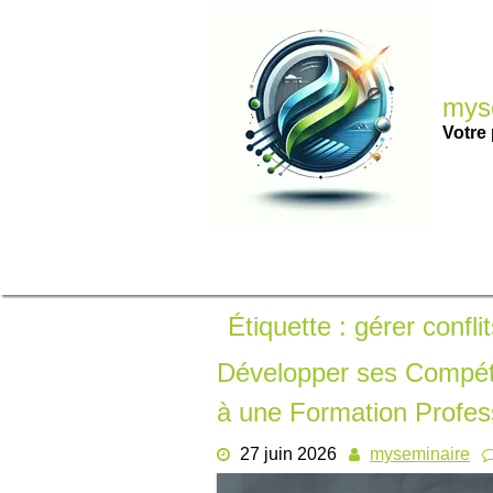
Passer
au
contenu
myse
Votre 
Étiquette :
gérer confli
Développer ses Compé
à une Formation Profes
27 juin 2026
myseminaire