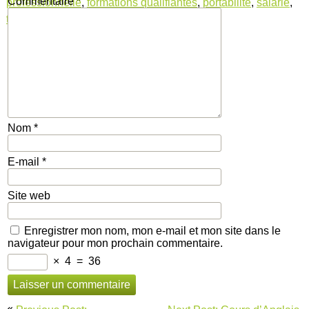
Commentaire
*
professionnelle
,
formations qualifiantes
,
portabilité
,
salarié
,
travailleur indépendant
Nom
*
E-mail
*
Site web
Enregistrer mon nom, mon e-mail et mon site dans le
navigateur pour mon prochain commentaire.
×
4
=
36
Navigation