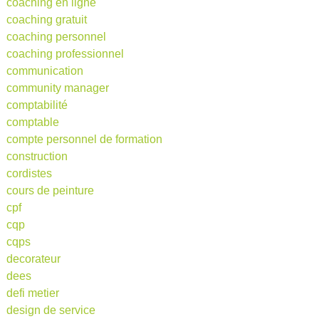
coaching en ligne
coaching gratuit
coaching personnel
coaching professionnel
communication
community manager
comptabilité
comptable
compte personnel de formation
construction
cordistes
cours de peinture
cpf
cqp
cqps
decorateur
dees
defi metier
design de service