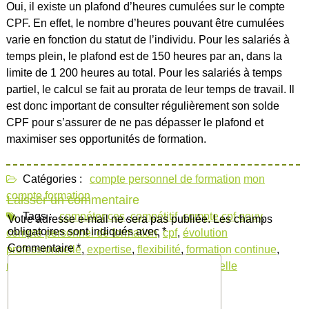
Oui, il existe un plafond d’heures cumulées sur le compte
CPF. En effet, le nombre d’heures pouvant être cumulées
varie en fonction du statut de l’individu. Pour les salariés à
temps plein, le plafond est de 150 heures par an, dans la
limite de 1 200 heures au total. Pour les salariés à temps
partiel, le calcul se fait au prorata de leur temps de travail. Il
est donc important de consulter régulièrement son solde
CPF pour s’assurer de ne pas dépasser le plafond et
maximiser ses opportunités de formation.
Catégories :
compte personnel de formation
mon
compte formation
Laisser un commentaire
Tags :
compétences
,
compétitif
,
compte cpf gouv
,
Votre adresse e-mail ne sera pas publiée.
Les champs
obligatoires sont indiqués avec
*
compte personnel de formation
,
cpf
,
évolution
Commentaire
*
professionnelle
,
expertise
,
flexibilité
,
formation continue
,
marché du travail
,
reconversion professionnelle