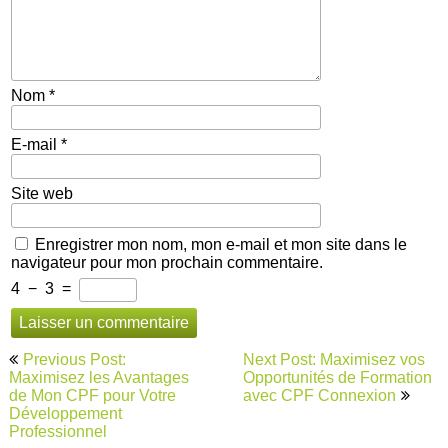
Nom
*
E-mail
*
Site web
Enregistrer mon nom, mon e-mail et mon site dans le
navigateur pour mon prochain commentaire.
4
−
3
=
Navigation
Previous Post:
Next Post: Maximisez vos
de
Maximisez les Avantages
Opportunités de Formation
de Mon CPF pour Votre
avec CPF Connexion
l’article
Développement
Professionnel