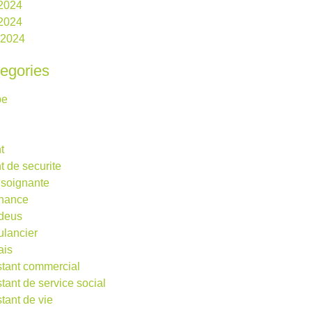
 2024
2024
l 2024
egories
be
t
t de securite
 soignante
rnance
deus
lancier
ais
stant commercial
stant de service social
stant de vie