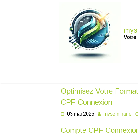
Passer
au
contenu
myse
Votre 
Optimisez Votre Format
CPF Connexion
03 mai 2025
myseminaire
Compte CPF Connexion :