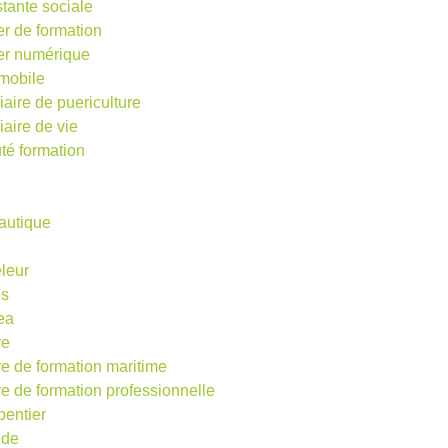
stante sociale
er de formation
ier numérique
mobile
iaire de puericulture
iaire de vie
té formation
autique
eleur
os
ea
re
re de formation maritime
re de formation professionnelle
pentier
ude