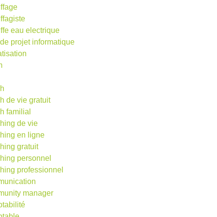
ffage
ffagiste
ffe eau electrique
 de projet informatique
atisation
m
d
ch
h de vie gratuit
h familial
hing de vie
hing en ligne
hing gratuit
hing personnel
hing professionnel
unication
unity manager
tabilité
table