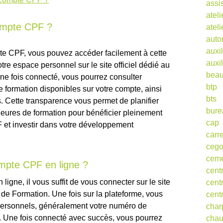
assi
ateli
ompte CPF ?
atel
auto
auxil
pte CPF, vous pouvez accéder facilement à cette
auxil
re espace personnel sur le site officiel dédié au
beau
e fois connecté, vous pourrez consulter
btp
 formation disponibles sur votre compte, ainsi
bts
s. Cette transparence vous permet de planifier
bure
 heures de formation pour bénéficier pleinement
cap
F et investir dans votre développement
carr
ceg
cem
pte CPF en ligne ?
cent
igne, il vous suffit de vous connecter sur le site
cent
de Formation. Une fois sur la plateforme, vous
cent
 personnels, généralement votre numéro de
char
e. Une fois connecté avec succès, vous pourrez
cha