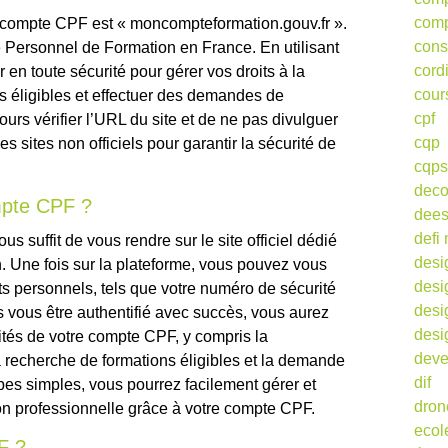
comp
re compte CPF est « moncompteformation.gouv.fr ».
cons
pte Personnel de Formation en France. En utilisant
cord
en toute sécurité pour gérer vos droits à la
cour
s éligibles et effectuer des demandes de
cpf
ours vérifier l’URL du site et de ne pas divulguer
cqp
s sites non officiels pour garantir la sécurité de
cqps
deco
pte CPF ?
dee
defi 
s suffit de vous rendre sur le site officiel dédié
desi
 Une fois sur la plateforme, vous pouvez vous
desi
nts personnels, tels que votre numéro de sécurité
desi
s vous être authentifié avec succès, vous aurez
desi
ités de votre compte CPF, y compris la
deve
la recherche de formations éligibles et la demande
dif
pes simples, vous pourrez facilement gérer et
dron
on professionnelle grâce à votre compte CPF.
ecol
F ?