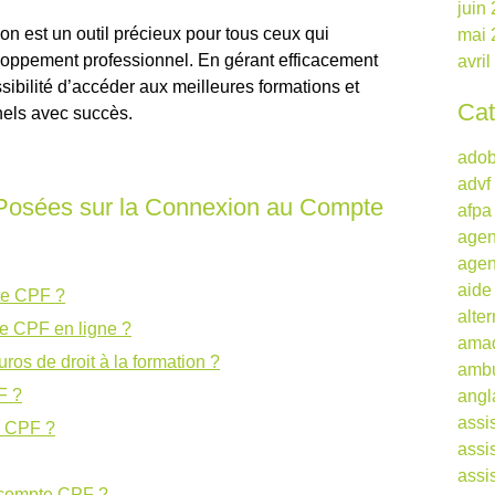
juin
 est un outil précieux pour tous ceux qui
mai 
eloppement professionnel. En gérant efficacement
avri
ibilité d’accéder aux meilleures formations et
Cat
nnels avec succès.
ado
advf
osées sur la Connexion au Compte
afpa
agen
agen
aide
te CPF ?
alte
e CPF en ligne ?
ama
os de droit à la formation ?
ambu
F ?
angl
assi
e CPF ?
assi
assi
compte CPF ?