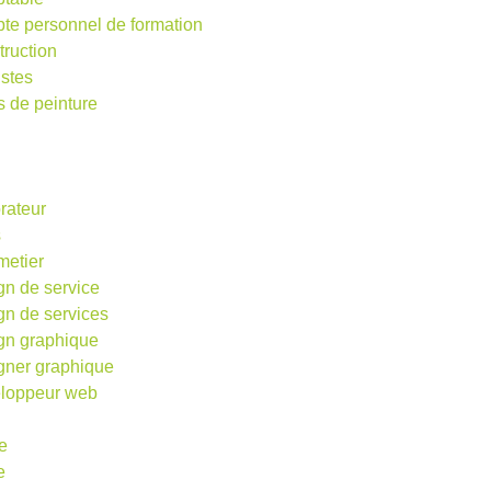
te personnel de formation
truction
istes
s de peinture
rateur
s
metier
gn de service
gn de services
gn graphique
gner graphique
loppeur web
e
e