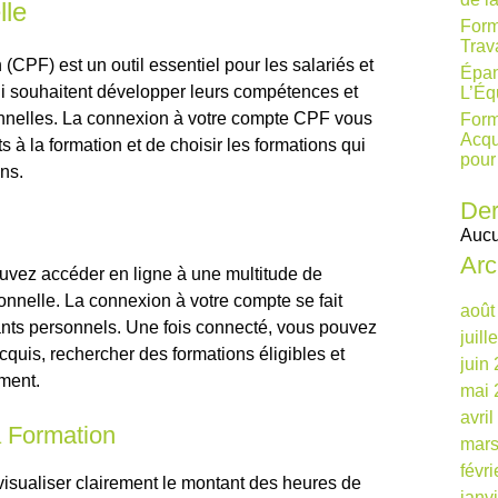
lle
Form
Trav
PF) est un outil essentiel pour les salariés et
Épan
 souhaitent développer leurs compétences et
L’Éq
onnelles. La connexion à votre compte CPF vous
Form
Acqu
s à la formation et de choisir les formations qui
pour
ns.
Der
Aucu
Arc
uvez accéder en ligne à une multitude de
ionnelle. La connexion à votre compte se fait
août
iants personnels. Une fois connecté, vous pouvez
juill
cquis, rechercher des formations éligibles et
juin
ment.
mai 
avri
a Formation
mars
févr
isualiser clairement le montant des heures de
janv