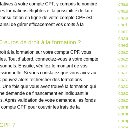
elatives à votre compte CPF, y compris le nombre
chau
s formations éligibles et la possibilité de faire
chau
onsultation en ligne de votre compte CPF est
chau
ainsi de gérer efficacement vos droits à la
chef
clim
cna
euros de droit à la formation ?
cne
oit à la formation sur votre compte CPF, vous
coa
es. Tout d’abord, connectez-vous à votre compte
coac
rsonnels. Ensuite, vérifiez le montant de vos
coac
fessionnelle. Si vous constatez que vous avez au
coac
 pouvez alors rechercher des formations
coac
. Une fois que vous avez trouvé la formation qui
coac
une demande de financement en indiquant le
coac
. Après validation de votre demande, les fonds
coac
 compte CPF pour couvrir les frais de la
comm
comm
comp
e CPF ?
comp