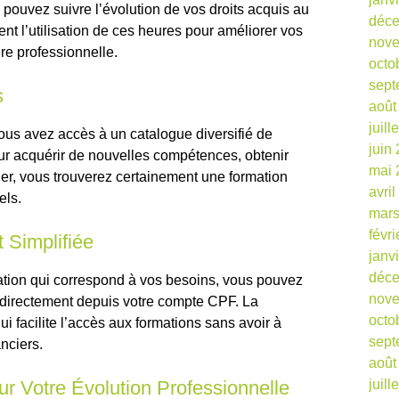
pouvez suivre l’évolution de vos droits acquis au
déc
ment l’utilisation de ces heures pour améliorer vos
nov
re professionnelle.
octo
sept
s
août
juill
us avez accès à un catalogue diversifié de
juin
our acquérir de nouvelles compétences, obtenir
mai 
ier, vous trouverez certainement une formation
avri
els.
mars
févr
Simplifiée
janv
déc
mation qui correspond à vos besoins, vous pouvez
nov
directement depuis votre compte CPF. La
octo
ui facilite l’accès aux formations sans avoir à
sept
nciers.
août
ur Votre Évolution Professionnelle
juill