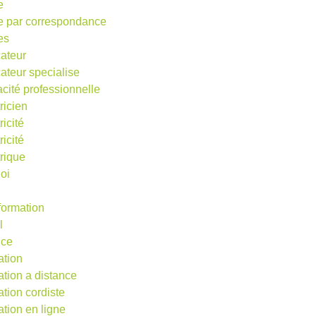
e
e par correspondance
es
ateur
ateur specialise
acité professionnelle
ricien
ricité
ricité
trique
oi
 formation
l
nce
ation
ation a distance
ation cordiste
ation en ligne