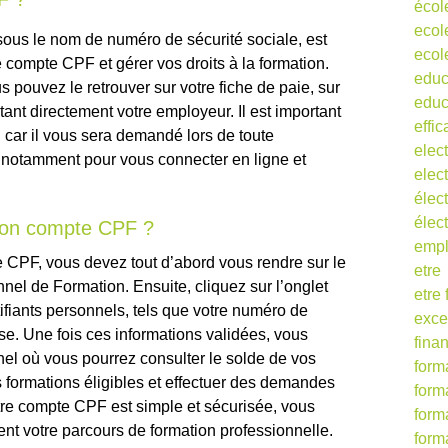
écol
ecol
us le nom de numéro de sécurité sociale, est
ecol
 compte CPF et gérer vos droits à la formation.
educ
 pouvez le retrouver sur votre fiche de paie, sur
educ
ctant directement votre employeur. Il est important
effic
 car il vous sera demandé lors de toute
elect
 notamment pour vous connecter en ligne et
elect
élect
élec
on compte CPF ?
empl
 CPF, vous devez tout d’abord vous rendre sur le
etre
nnel de Formation. Ensuite, cliquez sur l’onglet
etre
ifiants personnels, tels que votre numéro de
exce
sse. Une fois ces informations validées, vous
fina
el où vous pourrez consulter le solde de vos
form
es formations éligibles et effectuer des demandes
form
re compte CPF est simple et sécurisée, vous
form
ent votre parcours de formation professionnelle.
form