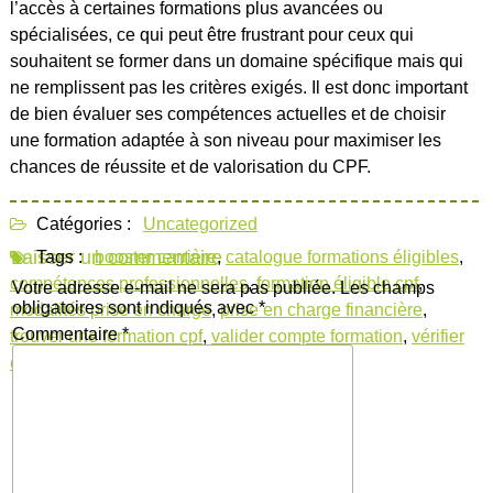
l’accès à certaines formations plus avancées ou
spécialisées, ce qui peut être frustrant pour ceux qui
souhaitent se former dans un domaine spécifique mais qui
ne remplissent pas les critères exigés. Il est donc important
de bien évaluer ses compétences actuelles et de choisir
une formation adaptée à son niveau pour maximiser les
chances de réussite et de valorisation du CPF.
Catégories :
Uncategorized
Laisser un commentaire
Tags :
booster carrière
,
catalogue formations éligibles
,
compétences professionnelles
,
formation éligible cpf
,
Votre adresse e-mail ne sera pas publiée.
Les champs
obligatoires sont indiqués avec
*
modalités prise en charge
,
prise en charge financière
,
Commentaire
*
trouver une formation cpf
,
valider compte formation
,
vérifier
éligibilité formation