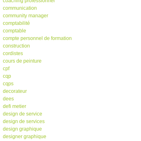
coaching professionnel
communication
community manager
comptabilité
comptable
compte personnel de formation
construction
cordistes
cours de peinture
cpf
cqp
cqps
decorateur
dees
defi metier
design de service
design de services
design graphique
designer graphique