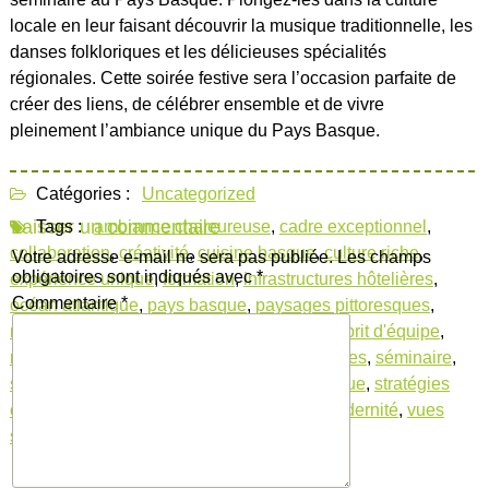
locale en leur faisant découvrir la musique traditionnelle, les
danses folkloriques et les délicieuses spécialités
régionales. Cette soirée festive sera l’occasion parfaite de
créer des liens, de célébrer ensemble et de vivre
pleinement l’ambiance unique du Pays Basque.
Catégories :
Uncategorized
Laisser un commentaire
Tags :
ambiance chaleureuse
,
cadre exceptionnel
,
collaboration
,
créativité
,
cuisine basque
,
culture riche
,
Votre adresse e-mail ne sera pas publiée.
Les champs
obligatoires sont indiqués avec
*
expérience unique
,
formation
,
infrastructures hôtelières
,
Commentaire
*
océan atlantique
,
pays basque
,
paysages pittoresques
,
réflexion et innovation
,
renforcement de l'esprit d'équipe
,
réunions d'équipe
,
salles de réunion équipées
,
séminaire
,
séminaire inoubliable
,
seminaire pays basque
,
stratégies
commerciales prometteuses
,
tradition et modernité
,
vues
spectaculaires