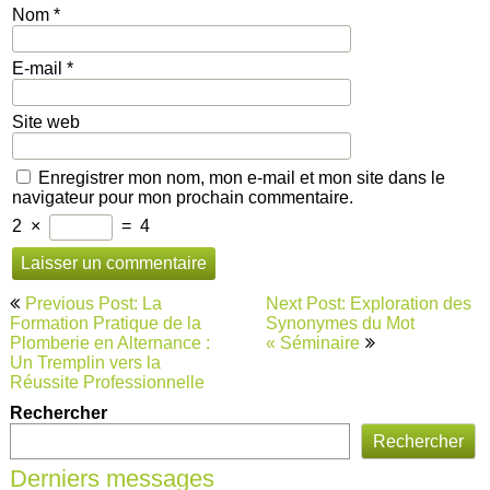
Nom
*
E-mail
*
Site web
Enregistrer mon nom, mon e-mail et mon site dans le
navigateur pour mon prochain commentaire.
2
×
=
4
Navigation
Previous Post: La
Next Post: Exploration des
de
Formation Pratique de la
Synonymes du Mot
Plomberie en Alternance :
« Séminaire
l’article
Un Tremplin vers la
Réussite Professionnelle
Rechercher
Rechercher
Derniers messages