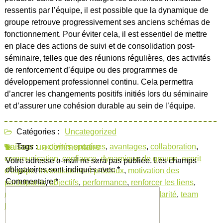
ressentis par l’équipe, il est possible que la dynamique de
groupe retrouve progressivement ses anciens schémas de
fonctionnement. Pour éviter cela, il est essentiel de mettre
en place des actions de suivi et de consolidation post-
séminaire, telles que des réunions régulières, des activités
de renforcement d’équipe ou des programmes de
développement professionnel continu. Cela permettra
d’ancrer les changements positifs initiés lors du séminaire
et d’assurer une cohésion durable au sein de l’équipe.
Catégories :
Uncategorized
Laisser un commentaire
Tags :
activités sportives
,
avantages
,
collaboration
,
communication
,
confiance
,
dynamique de groupe
,
esprit
Votre adresse e-mail ne sera pas publiée.
Les champs
obligatoires sont indiqués avec
*
d'équipe
,
investissement précieux
,
motivation des
Commentaire
*
participants
,
objectifs
,
performance
,
renforcer les liens
,
respect mutuel
,
séminaire de cohésion
,
solidarité
,
team
building