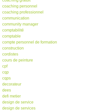
coaching gratuit
coaching personnel
coaching professionnel
communication
community manager
comptabilité
comptable
compte personnel de formation
construction
cordistes
cours de peinture
cpf
cqp
cqps
decorateur
dees
defi metier
design de service
design de services