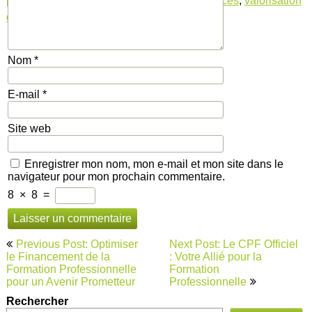
programmes
,
salariés
,
technologies
,
tendances
,
valorisation
des compétences
Nom
*
E-mail
*
Site web
Enregistrer mon nom, mon e-mail et mon site dans le
navigateur pour mon prochain commentaire.
8
×
8
=
Navigation
Previous Post: Optimiser
Next Post: Le CPF Officiel
de
le Financement de la
: Votre Allié pour la
Formation Professionnelle
Formation
l’article
pour un Avenir Prometteur
Professionnelle
Rechercher