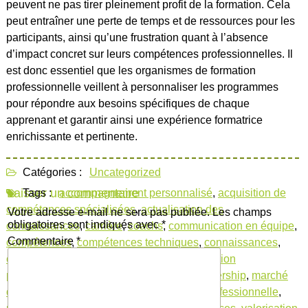
peuvent ne pas tirer pleinement profit de la formation. Cela
peut entraîner une perte de temps et de ressources pour les
participants, ainsi qu’une frustration quant à l’absence
d’impact concret sur leurs compétences professionnelles. Il
est donc essentiel que les organismes de formation
professionnelle veillent à personnaliser les programmes
pour répondre aux besoins spécifiques de chaque
apprenant et garantir ainsi une expérience formatrice
enrichissante et pertinente.
Catégories :
Uncategorized
Laisser un commentaire
Tags :
accompagnement personnalisé
,
acquisition de
compétences spécialisées
,
actualisation des
Votre adresse e-mail ne sera pas publiée.
Les champs
obligatoires sont indiqués avec
*
connaissances
,
carrière
,
coachs
,
communication en équipe
,
Commentaire
*
compétences
,
compétences techniques
,
connaissances
,
cours
,
développement
,
employabilité
,
formation
professionnelle
,
formation sur mesure
,
leadership
,
marché
du travail
,
mentors
,
organisme formation professionnelle
,