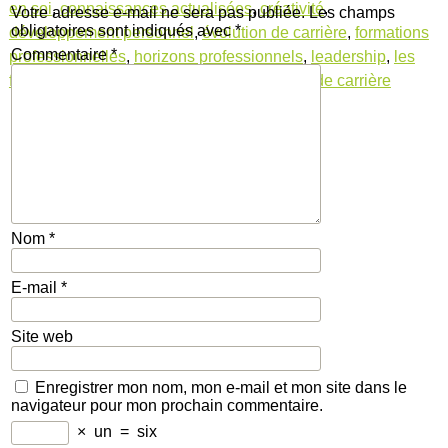
en soi
,
connaissances actualisées
,
créativité
,
Votre adresse e-mail ne sera pas publiée.
Les champs
obligatoires sont indiqués avec
*
développement personnel
,
évolution de carrière
,
formations
Commentaire
*
professionnelles
,
horizons professionnels
,
leadership
,
les
formations
,
marché du travail
,
perspectives de carrière
Nom
*
E-mail
*
Site web
Enregistrer mon nom, mon e-mail et mon site dans le
navigateur pour mon prochain commentaire.
×
un
=
six