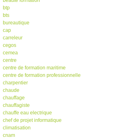
beauté formation
btp
bts
bureautique
cap
carreleur
cegos
cemea
centre
centre de formation maritime
centre de formation professionnelle
charpentier
chaude
chauffage
chauffagiste
chauffe eau electrique
chef de projet informatique
climatisation
cnam