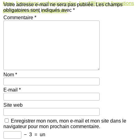
ligne
,
formations professionnelles
,
les différentes formations
Votre adresse e-mail ne sera pas publiée.
Les champs
obligatoires sont indiqués avec
*
professionnelles
,
présentielle
Commentaire
*
Nom
*
E-mail
*
Site web
Enregistrer mon nom, mon e-mail et mon site dans le
navigateur pour mon prochain commentaire.
−
3
=
un