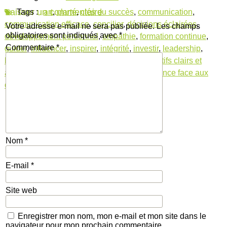
Laisser un commentaire
Tags :
art
,
clarté
,
clés du succès
,
communication
,
communication efficace
,
concilier
,
décisions éclairées
,
Votre adresse e-mail ne sera pas publiée.
Les champs
obligatoires sont indiqués avec
*
développement personnel
,
empathie
,
formation continue
,
Commentaire
*
guider
,
influencer
,
inspirer
,
intégrité
,
investir
,
leadership
,
leadership et communication
,
motiver
,
objectifs clairs et
atteignables
,
principes du leadership
,
résilience face aux
défis
Nom
*
E-mail
*
Site web
Enregistrer mon nom, mon e-mail et mon site dans le
navigateur pour mon prochain commentaire.