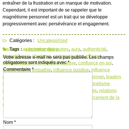
entraîner de la frustration et un manque de motivation.
Cependant, il est important de se rappeler que le
magnétisme personnel est un trait qui se développe
progressivement avec persévérance et engagement.
Catégories :
Uncategorized
Laisser un commentaire
Tags :
admiration des autres
,
aura
,
authenticité
,
bienveillance
,
charisme
,
communication efficace
,
Votre adresse e-mail ne sera pas publiée.
Les champs
obligatoires sont indiqués avec
*
communication non verbale positive
,
confiance en soi
,
Commentaire
*
écoute active
,
empathie
,
influence positive
,
influence
positive sur l'entourage
,
le magnétisme personnel
,
leaders
naturels
,
liens profonds et authentiques
,
magnétisme
personnel
,
ouvrir des portes
,
qualité intangible
,
relations
authentiques
,
relations harmonieuses
,
renforcement de la
confiance en soi
Nom
*