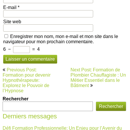
E-mail
*
Site web
Enregistrer mon nom, mon e-mail et mon site dans le
navigateur pour mon prochain commentaire.
6
−
=
4
Navigation
Previous Post:
Next Post: Formation de
de
Formation pour devenir
Plombier Chauffagiste : Un
Hypnothérapeute:
Métier Essentiel dans le
l’article
Explorez le Pouvoir de
Bâtiment
l’Hypnose
Rechercher
Rechercher
Derniers messages
Défi Formation Professionnelle: Un Enjeu pour l’Avenir du