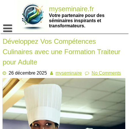
Passer
myseminaire.fr
au
contenu
Votre partenaire pour des
séminaires inspirants et
transformateurs.
Développez Vos Compétences
Culinaires avec une Formation Traiteur
pour Adulte
26 décembre 2025
myseminaire
No Comments