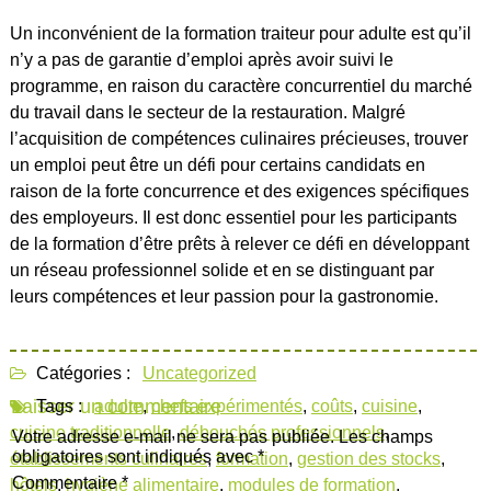
Un inconvénient de la formation traiteur pour adulte est qu’il
n’y a pas de garantie d’emploi après avoir suivi le
programme, en raison du caractère concurrentiel du marché
du travail dans le secteur de la restauration. Malgré
l’acquisition de compétences culinaires précieuses, trouver
un emploi peut être un défi pour certains candidats en
raison de la forte concurrence et des exigences spécifiques
des employeurs. Il est donc essentiel pour les participants
de la formation d’être prêts à relever ce défi en développant
un réseau professionnel solide et en se distinguant par
leurs compétences et leur passion pour la gastronomie.
Catégories :
Uncategorized
Laisser un commentaire
Tags :
adulte
,
chefs expérimentés
,
coûts
,
cuisine
,
cuisine traditionnelle
,
débouchés professionnels
,
Votre adresse e-mail ne sera pas publiée.
Les champs
obligatoires sont indiqués avec
*
établissements culinaires
,
formation
,
gestion des stocks
,
Commentaire
*
hôtels
,
hygiène alimentaire
,
modules de formation
,