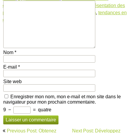
opportunités professionnelles
,
pâtisserie
,
présentation des
plats
,
restaurants
,
techniques de préparation
,
tendances en
cuisine
,
traiteur
,
traiteurs
Nom
*
E-mail
*
Site web
Enregistrer mon nom, mon e-mail et mon site dans le
navigateur pour mon prochain commentaire.
9
−
=
quatre
Navigation
Previous Post: Obtenez
Next Post: Développez