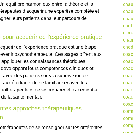
n équilibre harmonieux entre la théorie et la
chau
hérapeutes d’acquérir une expertise complète et
chau
ner leurs patients dans leur parcours de
chau
chef
clim
 pour acquérir de l’expérience pratique
cna
cquérir de l’expérience pratique est une étape
cne
devenir psychothérapeute. Ces stages offrent aux
coa
 d’appliquer les connaissances théoriques
coac
en développant leurs compétences cliniques et
coac
nt avec des patients sous la supervision de
coac
aux étudiants de se familiariser avec les
coac
chothérapeute et de se préparer efficacement à
coac
e de la santé mentale.
coac
coac
rentes approches thérapeutiques
comm
on
comm
comp
chothérapeutes de se renseigner sur les différentes
comp