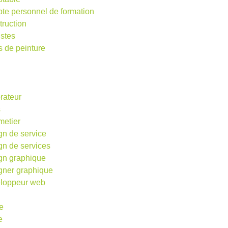
te personnel de formation
truction
istes
s de peinture
rateur
s
metier
gn de service
gn de services
gn graphique
gner graphique
loppeur web
e
e