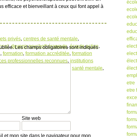
écol
efficace et bienveillant à ceux qui font appel à
ecol
ecol
educ
educ
ets privés
,
centres de santé mentale
,
effic
nnel
,
devenir psychothérapeute
,
écoute active
,
elect
ubliée.
Les champs obligatoires sont indiqués
e
,
formation
,
formation accréditée
,
formation
elect
ces professionnelles reconnues
,
institutions
élect
thérapeute
,
qualité de formation
,
santé mentale
,
élec
ques
,
thérapie
,
thérapie cognitivo-
empl
ique
etre
etre
exce
fina
form
Site web
form
form
form
l et mon site dans le navigateur pour mon