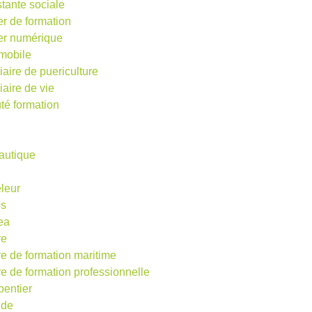
stante sociale
er de formation
ier numérique
mobile
iaire de puericulture
iaire de vie
té formation
autique
eleur
os
ea
re
re de formation maritime
re de formation professionnelle
pentier
ude