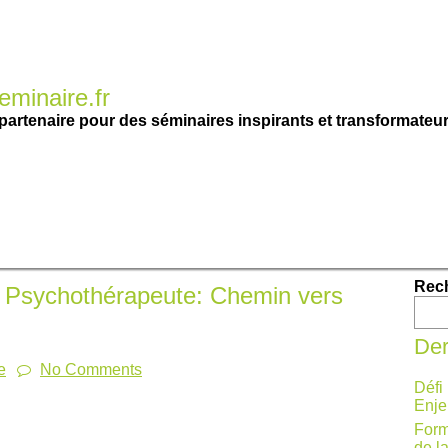
minaire.fr
partenaire pour des séminaires inspirants et transformateur
Rec
r Psychothérapeute: Chemin vers
Der
e
No Comments
Défi
Enje
Form
de l