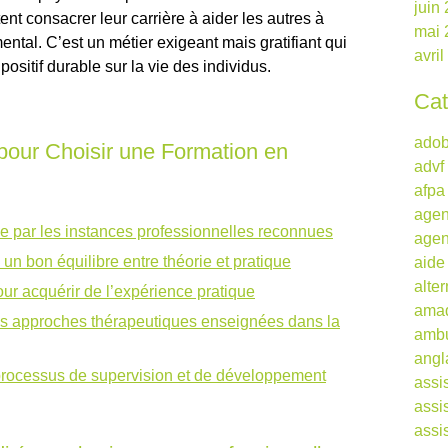
juin
nt consacrer leur carrière à aider les autres à
mai 
mental. C’est un métier exigeant mais gratifiant qui
avri
 positif durable sur la vie des individus.
Cat
ado
pour Choisir une Formation en
advf
afpa
agen
ée par les instances professionnelles reconnues
agen
 un bon équilibre entre théorie et pratique
aide
alte
ur acquérir de l’expérience pratique
ama
tes approches thérapeutiques enseignées dans la
ambu
angl
 processus de supervision et de développement
assi
assi
assi