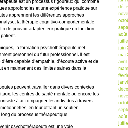
hérapeute est un processus rigoureux qui combine
déc
ques approfondies et une expérience pratique sur
nov
eutes apprennent les différentes approches
octo
analyse, la thérapie cognitivo-comportementale,
sept
fin de pouvoir adapter leur pratique en fonction
août
patient.
juill
iques, la formation psychothérapeute met
juin
ment personnel du futur professionnel. Il est
mai 
d’être capable d’empathie, d’écoute active et de
avri
ut en maintenant des limites saines dans la
mars
févr
janv
eutes peuvent travailler dans divers contextes
déc
pitaux, les centres de santé mentale ou encore les
nov
 consiste à accompagner les individus à travers
octo
émotionnelles, en leur offrant un soutien
sept
au long du processus thérapeutique.
août
juill
evenir psychothérapeute est une voie