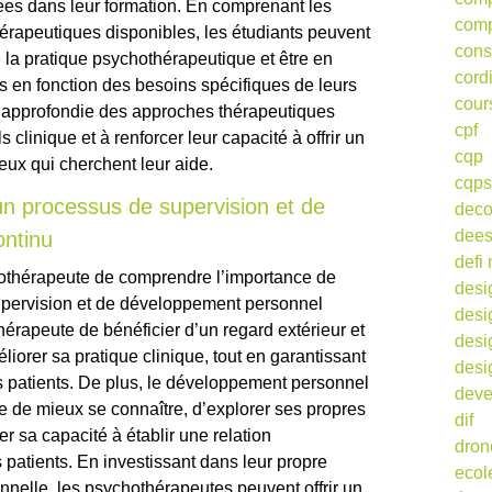
es dans leur formation. En comprenant les
comp
érapeutiques disponibles, les étudiants peuvent
cons
 la pratique psychothérapeutique et être en
cord
s en fonction des besoins spécifiques de leurs
cour
e approfondie des approches thérapeutiques
cpf
ls clinique et à renforcer leur capacité à offrir un
cqp
eux qui cherchent leur aide.
cqps
un processus de supervision et de
deco
dee
ntinu
defi 
ychothérapeute de comprendre l’importance de
desi
pervision et de développement personnel
desi
hérapeute de bénéficier d’un regard extérieur et
desi
iorer sa pratique clinique, tout en garantissant
desi
s patients. De plus, le développement personnel
deve
 de mieux se connaître, d’explorer ses propres
dif
r sa capacité à établir une relation
dron
patients. En investissant dans leur propre
ecol
nnelle, les psychothérapeutes peuvent offrir un