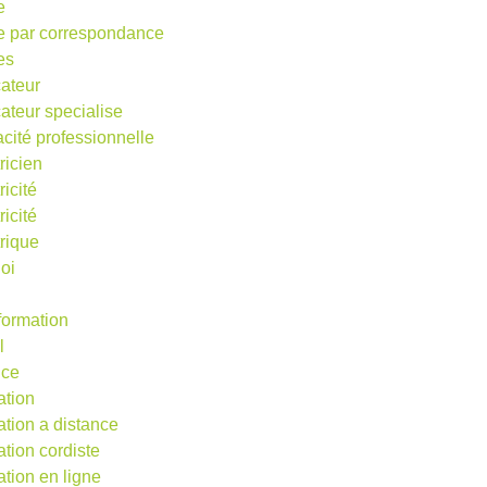
e
e par correspondance
es
ateur
ateur specialise
acité professionnelle
ricien
ricité
ricité
trique
oi
 formation
l
nce
ation
ation a distance
ation cordiste
ation en ligne