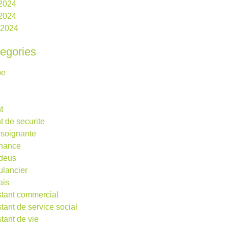
 2024
2024
l 2024
egories
be
t
t de securite
 soignante
rnance
deus
lancier
ais
stant commercial
stant de service social
stant de vie