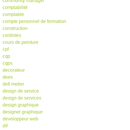
community manager
comptabilité
comptable
compte personnel de formation
construction
cordistes
cours de peinture
cpf
cqp
cqps
decorateur
dees
defi metier
design de service
design de services
design graphique
designer graphique
developpeur web
dif