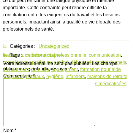
ce qui peut entraîner une fatigue physique et mentale
importante. Cette contrainte peut rendre difficile la
conciliation entre les exigences du travail et les besoins
personnels, impactant ainsi la qualité de vie globale des
professionnels de santé.
Catégories :
Uncategorized
Laisser un commentaire
Tags :
collaboration professionnelle
,
communication
,
compétences pratiques
,
confort
,
débouchés professionnels
,
Votre adresse e-mail ne sera pas publiée.
Les champs
obligatoires sont indiqués avec
*
dévouement
,
domicile
,
engagement
,
formation pour aide
Commentaire
*
soignante
,
hôpitaux
,
hygiène
,
infirmiers
,
maisons de retraite
,
médicaments
,
signes vitaux
,
soins
,
structures médicalisées
,
urgences médicales
Nom
*