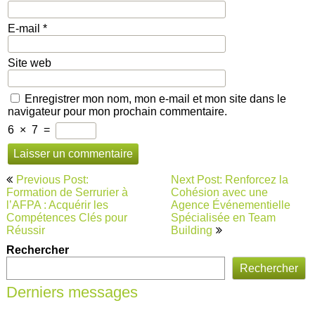
E-mail
*
Site web
Enregistrer mon nom, mon e-mail et mon site dans le
navigateur pour mon prochain commentaire.
6
×
7
=
Navigation
Previous Post:
Next Post: Renforcez la
de
Formation de Serrurier à
Cohésion avec une
l’AFPA : Acquérir les
Agence Événementielle
l’article
Compétences Clés pour
Spécialisée en Team
Réussir
Building
Rechercher
Rechercher
Derniers messages