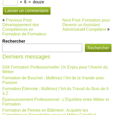
×
6
=
douze
Navigation
Previous Post:
Next Post: Formation pour
de
Développement des
Devenir un Assistant
Compétences en
Administratif Compétent
l’article
Formation de Formateur
Rechercher
Rechercher
Derniers messages
Défi Formation Professionnelle: Un Enjeu pour l’Avenir du
Métier
Formation de Boucher : Maîtrisez l’Art de la Viande avec
Passion
Formation Ébéniste : Maîtrisez l’Art du Travail du Bois de A
à Z
Épanouissement Professionnel : L’Équilibre entre Métier et
Formation
Formation de Peintre en Bâtiment : Acquérir les
Compétences Essentielles pour un Métier Créatif et