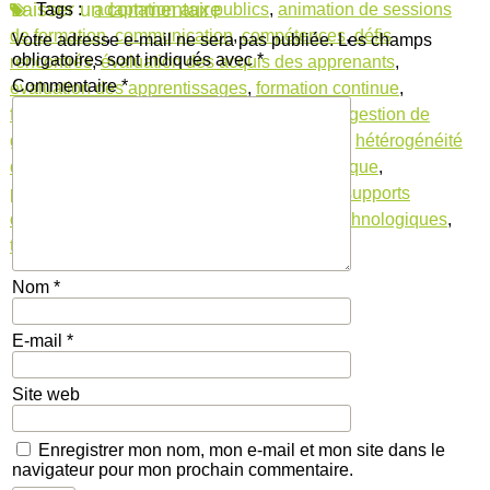
Laisser un commentaire
Tags :
adaptation aux publics
,
animation de sessions
de formation
,
communication
,
compétences
,
défis
Votre adresse e-mail ne sera pas publiée.
Les champs
obligatoires sont indiqués avec
*
rencontrés
,
évaluation des acquis des apprenants
,
Commentaire
*
évaluation des apprentissages
,
formation continue
,
formation de formateur
,
formation formateur
,
gestion de
groupe
,
gestion du temps et des ressources
,
hétérogénéité
des profils à former
,
méthodologie pédagogique
,
pédagogiques
,
résistance au changement
,
supports
didactiques
,
tendances pédagogiques et technologiques
,
transmission du savoir
Nom
*
E-mail
*
Site web
Enregistrer mon nom, mon e-mail et mon site dans le
navigateur pour mon prochain commentaire.