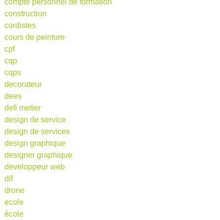
compte personnel de formation
construction
cordistes
cours de peinture
cpf
cqp
cqps
decorateur
dees
defi metier
design de service
design de services
design graphique
designer graphique
developpeur web
dif
drone
ecole
école