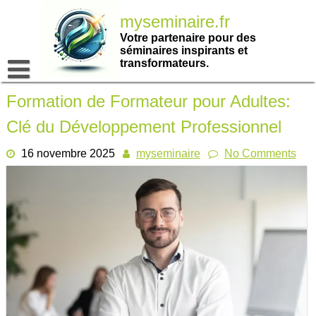
Passer
myseminaire.fr
au
contenu
Votre partenaire pour des
séminaires inspirants et
transformateurs.
Formation de Formateur pour Adultes:
Clé du Développement Professionnel
16 novembre 2025
myseminaire
No Comments