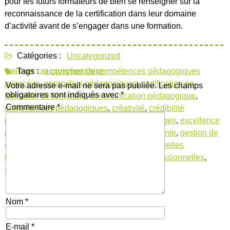
pour les futurs formateurs de bien se renseigner sur la
reconnaissance de la certification dans leur domaine
d’activité avant de s’engager dans une formation.
Catégories :
Uncategorized
Laisser un commentaire
Tags :
acquisition de compétences pédagogiques
avancées
,
approches pédagogiques
,
certification en
Votre adresse e-mail ne sera pas publiée.
Les champs
obligatoires sont indiqués avec
*
formation de formateur
,
communication pédagogique
,
Commentaire
*
compétences pédagogiques
,
créativité
,
crédibilité
professionnelle
,
évaluation des apprentissages
,
excellence
pédagogique
,
formation de formateur certifiante
,
gestion de
groupe
,
méthodologie d'enseignement
,
nouvelles
technologies éducatives
,
opportunités professionnelles
,
secteur éducatif
,
validation institutionnelle
Nom
*
E-mail
*