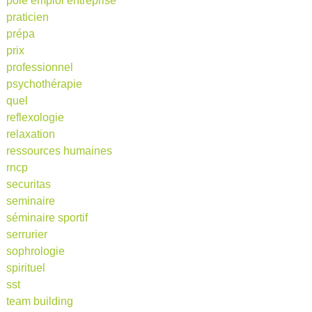
pole emploi entreprise
praticien
prépa
prix
professionnel
psychothérapie
quel
reflexologie
relaxation
ressources humaines
rncp
securitas
seminaire
séminaire sportif
serrurier
sophrologie
spirituel
sst
team building