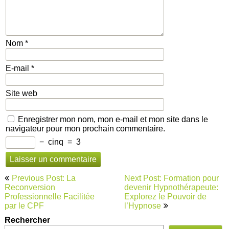
Nom
*
E-mail
*
Site web
Enregistrer mon nom, mon e-mail et mon site dans le
navigateur pour mon prochain commentaire.
−
cinq
=
3
Navigation
Previous Post: La
Next Post: Formation pour
de
Reconversion
devenir Hypnothérapeute:
Professionnelle Facilitée
Explorez le Pouvoir de
l’article
par le CPF
l’Hypnose
Rechercher