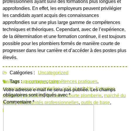
professionnels ayant suivi des formations plus longues et
approfondies. En effet, les employeurs peuvent privilégier
les candidats ayant acquis des connaissances
approfondies sur une plus large gamme de compétences
techniques et théoriques. Cependant, avec de l’expérience,
de la détermination et une formation continue, il est toujours
possible pour les plombiers formés de manière courte de
progresser dans leur carrière et d’accéder à des postes plus
élevés.
Catégories :
Uncategorized
Laisser un commentaire
Tags :
avantages
,
compétences pratiques
,
connaissances essentielles
,
coût abordable
,
formation
Votre adresse e-mail ne sera pas publiée.
Les champs
obligatoires sont indiqués avec
*
courte en plomberie
,
formation courte plomberie
,
marché du
Commentaire
*
travail
,
opportunités professionnelles
,
outils de base
,
programme intensif