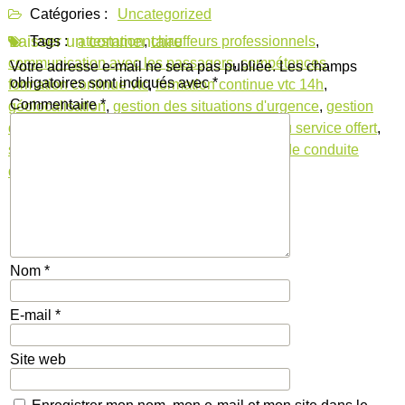
Catégories :
Uncategorized
Laisser un commentaire
Tags :
attestation
,
chauffeurs professionnels
,
communication avec les passagers
,
compétences
,
Votre adresse e-mail ne sera pas publiée.
Les champs
obligatoires sont indiqués avec
*
formation continue vtc
,
formation continue vtc 14h
,
Commentaire
*
géolocalisation
,
gestion des situations d'urgence
,
gestion
du stress
,
nouvelles technologies
,
qualité du service offert
,
sécurité routière
,
service client
,
techniques de conduite
défensive
Nom
*
E-mail
*
Site web