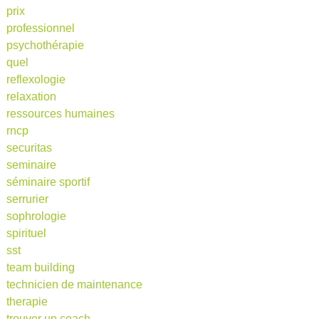
prix
professionnel
psychothérapie
quel
reflexologie
relaxation
ressources humaines
rncp
securitas
seminaire
séminaire sportif
serrurier
sophrologie
spirituel
sst
team building
technicien de maintenance
therapie
trouver un coach