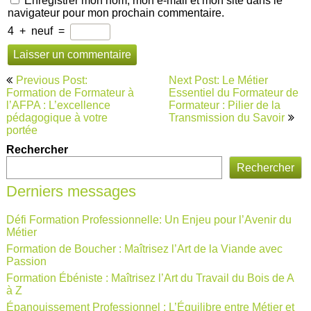
Enregistrer mon nom, mon e-mail et mon site dans le
navigateur pour mon prochain commentaire.
4
+
neuf
=
Navigation
Previous Post:
Next Post: Le Métier
de
Formation de Formateur à
Essentiel du Formateur de
l’AFPA : L’excellence
Formateur : Pilier de la
l’article
pédagogique à votre
Transmission du Savoir
portée
Rechercher
Rechercher
Derniers messages
Défi Formation Professionnelle: Un Enjeu pour l’Avenir du
Métier
Formation de Boucher : Maîtrisez l’Art de la Viande avec
Passion
Formation Ébéniste : Maîtrisez l’Art du Travail du Bois de A
à Z
Épanouissement Professionnel : L’Équilibre entre Métier et