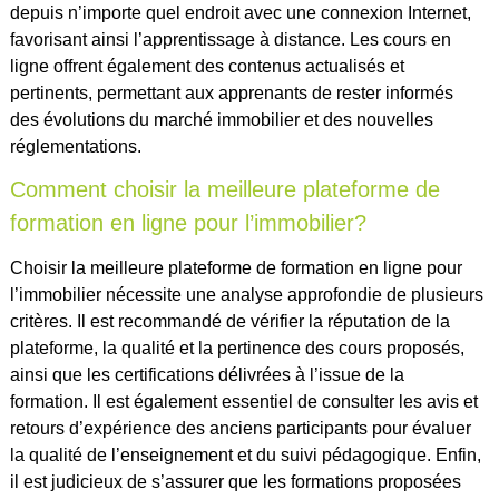
depuis n’importe quel endroit avec une connexion Internet,
favorisant ainsi l’apprentissage à distance. Les cours en
ligne offrent également des contenus actualisés et
pertinents, permettant aux apprenants de rester informés
des évolutions du marché immobilier et des nouvelles
réglementations.
Comment choisir la meilleure plateforme de
formation en ligne pour l’immobilier?
Choisir la meilleure plateforme de formation en ligne pour
l’immobilier nécessite une analyse approfondie de plusieurs
critères. Il est recommandé de vérifier la réputation de la
plateforme, la qualité et la pertinence des cours proposés,
ainsi que les certifications délivrées à l’issue de la
formation. Il est également essentiel de consulter les avis et
retours d’expérience des anciens participants pour évaluer
la qualité de l’enseignement et du suivi pédagogique. Enfin,
il est judicieux de s’assurer que les formations proposées