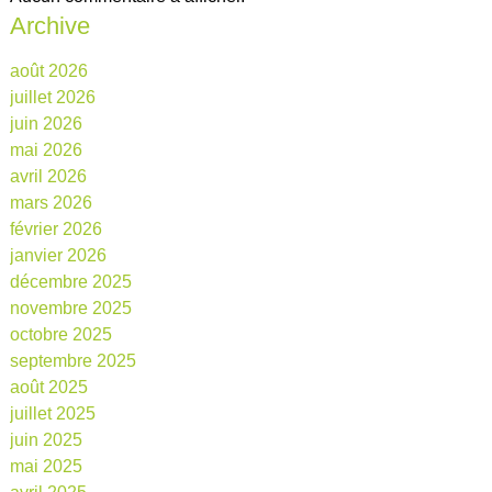
Archive
août 2026
juillet 2026
juin 2026
mai 2026
avril 2026
mars 2026
février 2026
janvier 2026
décembre 2025
novembre 2025
octobre 2025
septembre 2025
août 2025
juillet 2025
juin 2025
mai 2025