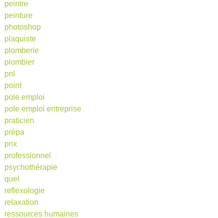
peintre
peinture
photoshop
plaquiste
plomberie
plombier
pnl
point
pole emploi
pole emploi entreprise
praticien
prépa
prix
professionnel
psychothérapie
quel
reflexologie
relaxation
ressources humaines