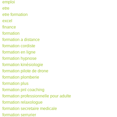
emploi
etre
etre formation
excel
finance
formation
formation a distance
formation cordiste
formation en ligne
formation hypnose
formation kinésiologie
formation pilote de drone
formation plomberie
formation plus
formation pnl coaching
formation professionnelle pour adulte
formation relaxologue
formation secretaire medicale
formation serrurier