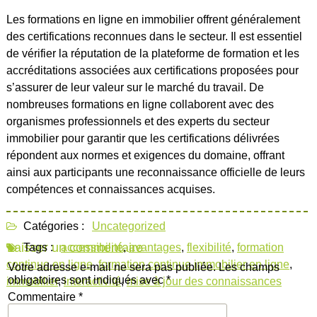
Les formations en ligne en immobilier offrent généralement
des certifications reconnues dans le secteur. Il est essentiel
de vérifier la réputation de la plateforme de formation et les
accréditations associées aux certifications proposées pour
s’assurer de leur valeur sur le marché du travail. De
nombreuses formations en ligne collaborent avec des
organismes professionnels et des experts du secteur
immobilier pour garantir que les certifications délivrées
répondent aux normes et exigences du domaine, offrant
ainsi aux participants une reconnaissance officielle de leurs
compétences et connaissances acquises.
Catégories :
Uncategorized
Laisser un commentaire
Tags :
accessibilité
,
avantages
,
flexibilité
,
formation
continue en ligne
,
formation continue immobilier en ligne
,
Votre adresse e-mail ne sera pas publiée.
Les champs
obligatoires sont indiqués avec
*
immobilier
,
interactivité
,
mise à jour des connaissances
Commentaire
*