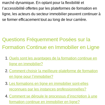
marché dynamique. En optant pour la flexibilité et
l’accessibilité offertes par les plateformes de formation en
ligne, les acteurs du secteur immobilier peuvent continuer à
se former efficacement tout au long de leur carrière.
Questions Fréquemment Posées sur la
Formation Continue en Immobilier en Ligne
Quels sont les avantages de la formation continue en
ligne en immobilier?
Comment choisir la meilleure plateforme de formation
en ligne pour l’immobilier?
Les formations en ligne en immobilier sont-elles
reconnues par les instances professionnelles?
Comment se déroule le processus d’inscription à une
formation continue en immobilier en ligne?