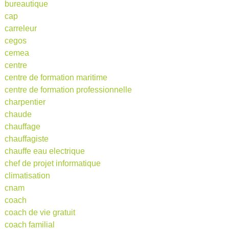
bureautique
cap
carreleur
cegos
cemea
centre
centre de formation maritime
centre de formation professionnelle
charpentier
chaude
chauffage
chauffagiste
chauffe eau electrique
chef de projet informatique
climatisation
cnam
coach
coach de vie gratuit
coach familial