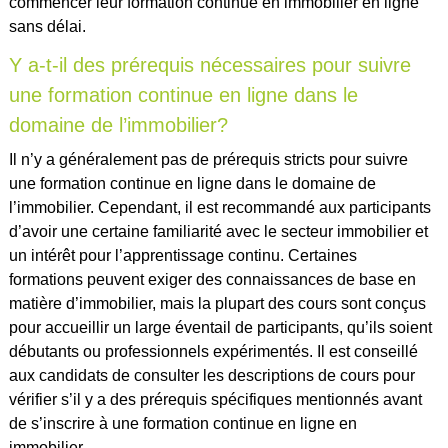
commencer leur formation continue en immobilier en ligne
sans délai.
Y a-t-il des prérequis nécessaires pour suivre
une formation continue en ligne dans le
domaine de l’immobilier?
Il n’y a généralement pas de prérequis stricts pour suivre
une formation continue en ligne dans le domaine de
l’immobilier. Cependant, il est recommandé aux participants
d’avoir une certaine familiarité avec le secteur immobilier et
un intérêt pour l’apprentissage continu. Certaines
formations peuvent exiger des connaissances de base en
matière d’immobilier, mais la plupart des cours sont conçus
pour accueillir un large éventail de participants, qu’ils soient
débutants ou professionnels expérimentés. Il est conseillé
aux candidats de consulter les descriptions de cours pour
vérifier s’il y a des prérequis spécifiques mentionnés avant
de s’inscrire à une formation continue en ligne en
immobilier.