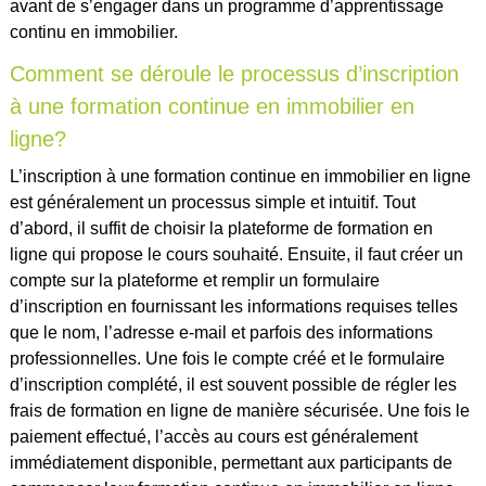
avant de s’engager dans un programme d’apprentissage
continu en immobilier.
Comment se déroule le processus d’inscription
à une formation continue en immobilier en
ligne?
L’inscription à une formation continue en immobilier en ligne
est généralement un processus simple et intuitif. Tout
d’abord, il suffit de choisir la plateforme de formation en
ligne qui propose le cours souhaité. Ensuite, il faut créer un
compte sur la plateforme et remplir un formulaire
d’inscription en fournissant les informations requises telles
que le nom, l’adresse e-mail et parfois des informations
professionnelles. Une fois le compte créé et le formulaire
d’inscription complété, il est souvent possible de régler les
frais de formation en ligne de manière sécurisée. Une fois le
paiement effectué, l’accès au cours est généralement
immédiatement disponible, permettant aux participants de