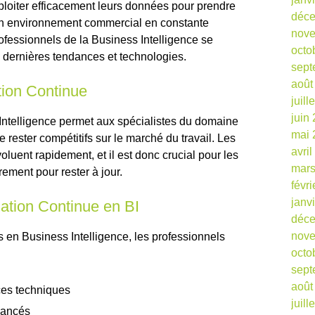
ploiter efficacement leurs données pour prendre
déc
un environnement commercial en constante
nov
professionnels de la Business Intelligence se
octo
dernières tendances et technologies.
sept
août
tion Continue
juill
juin
Intelligence permet aux spécialistes du domaine
mai 
 rester compétitifs sur le marché du travail. Les
avri
voluent rapidement, et il est donc crucial pour les
mars
ement pour rester à jour.
févr
janv
ation Continue en BI
déc
nov
 en Business Intelligence, les professionnels
octo
sept
août
ces techniques
juill
avancés