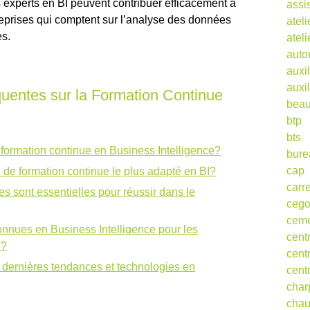
experts en BI peuvent contribuer efficacement à
assi
reprises qui comptent sur l’analyse des données
ateli
es.
atel
auto
auxil
auxil
uentes sur la Formation Continue
beau
btp
bts
 formation continue en Business Intelligence?
bure
cap
de formation continue le plus adapté en BI?
carr
 sont essentielles pour réussir dans le
ceg
cem
econnues en Business Intelligence pour les
cent
n?
cent
 dernières tendances et technologies en
cent
char
cha