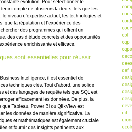
nstante évolution. Pour sélectionner le
comp
 tenir compte de plusieurs facteurs, tels que les
cons
, le niveau d’expertise actuel, les technologies et
cord
insi que la réputation et l’expérience des
cour
echercher des programmes qui offrent un
cpf
tique, des cas d’étude concrets et des opportunités
cqp
expérience enrichissante et efficace.
cqps
deco
ues sont essentielles pour réussir
dee
defi 
desi
usiness Intelligence, il est essentiel de
desi
es techniques clés. Tout d’abord, une solide
desi
 et des langages de requête tels que SQL est
desi
erroger efficacement les données. De plus, la
deve
els que Tableau, Power BI ou QlikView est
dif
ser les données de manière significative. La
dron
tiques et mathématiques est également cruciale
ecol
s et fournir des insights pertinents aux