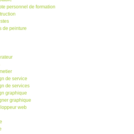
te personnel de formation
truction
istes
s de peinture
rateur
s
metier
gn de service
gn de services
gn graphique
gner graphique
loppeur web
e
e