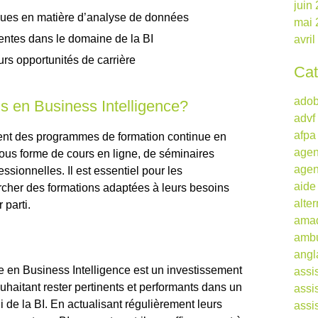
juin
ques en matière d’analyse de données
mai 
entes dans le domaine de la BI
avri
urs opportunités de carrière
Cat
ado
s en Business Intelligence?
advf
afpa
ent des programmes de formation continue en
agen
sous forme de cours en ligne, de séminaires
agen
essionnelles. Il est essentiel pour les
aide
rcher des formations adaptées à leurs besoins
alte
 parti.
ama
ambu
angl
e en Business Intelligence est un investissement
assi
uhaitant rester pertinents et performants dans un
assi
de la BI. En actualisant régulièrement leurs
assi