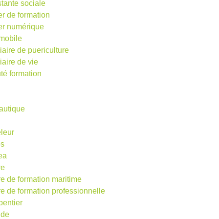
stante sociale
er de formation
ier numérique
mobile
iaire de puericulture
iaire de vie
té formation
autique
eleur
os
ea
re
re de formation maritime
re de formation professionnelle
pentier
ude