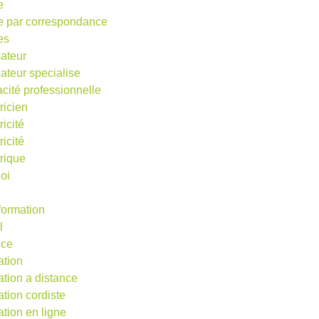
e
e par correspondance
es
ateur
ateur specialise
acité professionnelle
ricien
ricité
ricité
trique
oi
 formation
l
nce
ation
ation a distance
ation cordiste
ation en ligne