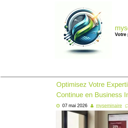
Passer
au
contenu
myse
Votre 
Optimisez Votre Experti
Continue en Business In
07 mai 2026
myseminaire