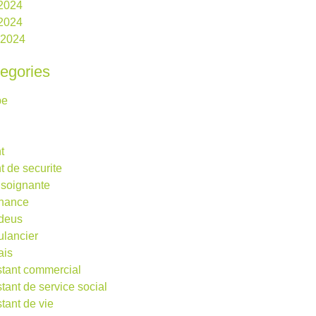
 2024
2024
l 2024
egories
be
t
t de securite
 soignante
rnance
deus
lancier
ais
stant commercial
stant de service social
stant de vie