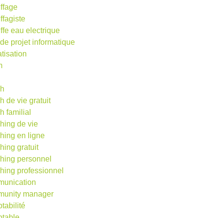
ffage
ffagiste
ffe eau electrique
 de projet informatique
atisation
m
d
ch
h de vie gratuit
h familial
hing de vie
hing en ligne
hing gratuit
hing personnel
hing professionnel
unication
unity manager
tabilité
table