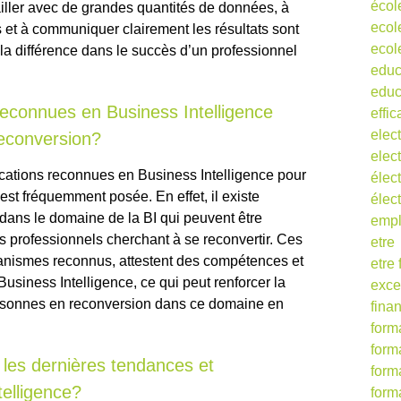
écol
vailler avec de grandes quantités de données, à
ecol
et à communiquer clairement les résultats sont
ecol
la différence dans le succès d’un professionnel
educ
educ
s reconnues en Business Intelligence
effic
elect
reconversion?
elect
fications reconnues en Business Intelligence pour
élect
est fréquemment posée. En effet, il existe
élec
dans le domaine de la BI qui peuvent être
empl
s professionnels cherchant à se reconvertir. Ces
etre
rganismes reconnus, attestent des compétences et
etre
siness Intelligence, ce qui peut renforcer la
exce
 personnes en reconversion dans ce domaine en
fina
form
form
les dernières tendances et
form
telligence?
form