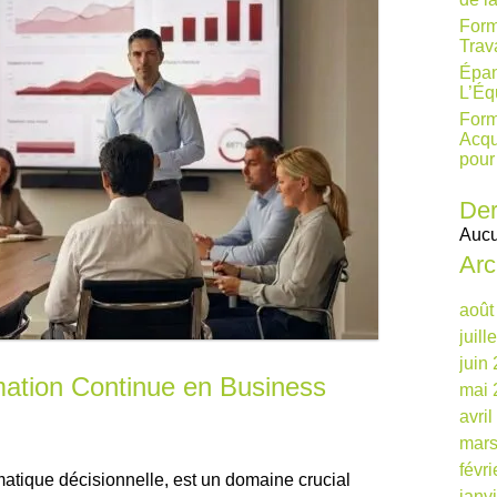
Form
Trav
Épan
L’Éq
Form
Acqu
pour
Der
Aucu
Arc
août
juill
juin
mation Continue en Business
mai 
avri
mars
févr
rmatique décisionnelle, est un domaine crucial
janv