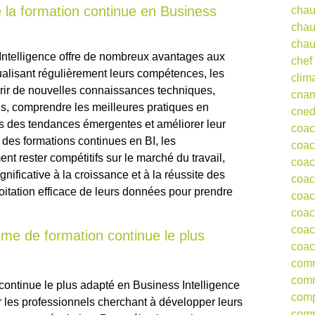
 la formation continue en Business
chau
chau
chau
Intelligence offre de nombreux avantages aux
chef
alisant régulièrement leurs compétences, les
clim
érir de nouvelles connaissances techniques,
cna
ncés, comprendre les meilleures pratiques en
cne
s des tendances émergentes et améliorer leur
coa
 des formations continues en BI, les
coac
t rester compétitifs sur le marché du travail,
coac
nificative à la croissance et à la réussite des
coac
oitation efficace de leurs données pour prendre
coac
coac
coac
me de formation continue le plus
coac
comm
comm
continue le plus adapté en Business Intelligence
comp
r les professionnels cherchant à développer leurs
comp