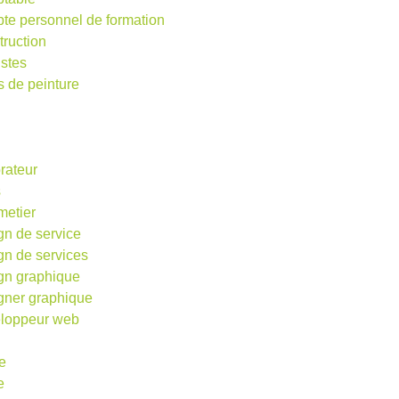
te personnel de formation
truction
istes
s de peinture
rateur
s
metier
gn de service
gn de services
gn graphique
gner graphique
loppeur web
e
e