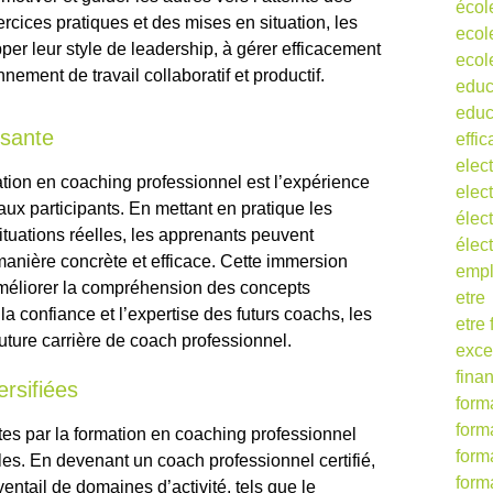
écol
cices pratiques et des mises en situation, les
ecol
er leur style de leadership, à gérer efficacement
ecol
nement de travail collaboratif et productif.
educ
educ
ssante
effic
elect
tion en coaching professionnel est l’expérience
elect
 aux participants. En mettant en pratique les
élect
tuations réelles, les apprenants peuvent
élec
nière concrète et efficace. Cette immersion
empl
méliorer la compréhension des concepts
etre
la confiance et l’expertise des futurs coachs, les
etre
future carrière de coach professionnel.
exce
fina
ersifiées
form
form
tes par la formation en coaching professionnel
form
bles. En devenant un coach professionnel certifié,
form
entail de domaines d’activité, tels que le