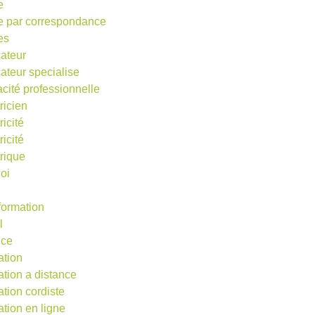
e
e par correspondance
es
ateur
ateur specialise
acité professionnelle
ricien
ricité
ricité
trique
oi
 formation
l
nce
ation
ation a distance
ation cordiste
ation en ligne