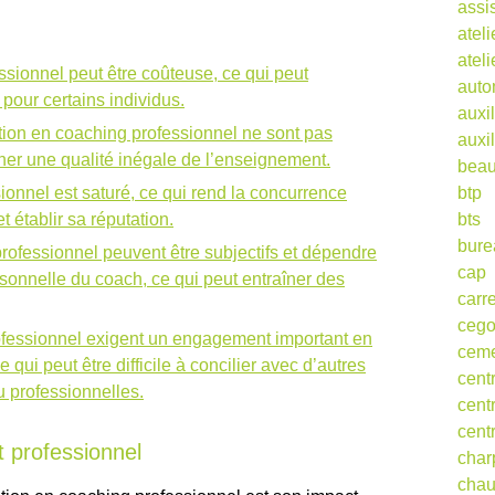
assi
ateli
atel
ssionnel peut être coûteuse, ce qui peut
auto
 pour certains individus.
auxil
ion en coaching professionnel ne sont pas
auxil
ner une qualité inégale de l’enseignement.
beau
onnel est saturé, ce qui rend la concurrence
btp
t établir sa réputation.
bts
bure
rofessionnel peuvent être subjectifs et dépendre
cap
ersonnelle du coach, ce qui peut entraîner des
carr
ceg
ofessionnel exigent un engagement important en
cem
 qui peut être difficile à concilier avec d’autres
cent
u professionnelles.
cent
cent
 professionnel
char
cha