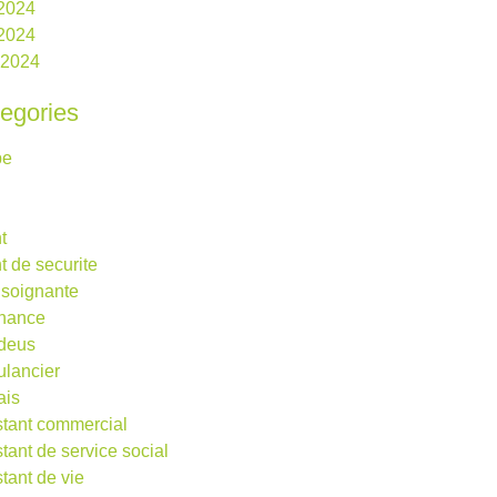
 2024
2024
l 2024
egories
be
t
t de securite
 soignante
rnance
deus
lancier
ais
stant commercial
stant de service social
stant de vie