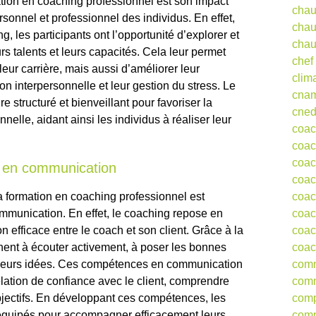
tion en coaching professionnel est son impact
chau
rsonnel et professionnel des individus. En effet,
chau
, les participants ont l’opportunité d’explorer et
chau
s talents et leurs capacités. Cela leur permet
chef
ur carrière, mais aussi d’améliorer leur
clim
n interpersonnelle et leur gestion du stress. Le
cna
e structuré et bienveillant pour favoriser la
cne
nelle, aidant ainsi les individus à réaliser leur
coa
coac
coac
s en communication
coac
a formation en coaching professionnel est
coac
mmunication. En effet, le coaching repose en
coac
 efficace entre le coach et son client. Grâce à la
coac
nent à écouter activement, à poser les bonnes
coac
t leurs idées. Ces compétences en communication
comm
elation de confiance avec le client, comprendre
comm
bjectifs. En développant ces compétences, les
comp
équipés pour accompagner efficacement leurs
comp