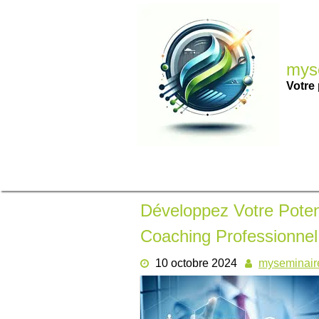
Passer
au
contenu
myse
Votre 
Développez Votre Poten
Coaching Professionnel
10 octobre 2024
myseminair