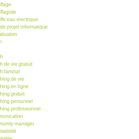
ffage
ffagiste
ffe eau electrique
 de projet informatique
atisation
m
d
ch
h de vie gratuit
h familial
hing de vie
hing en ligne
hing gratuit
hing personnel
hing professionnel
unication
unity manager
tabilité
table