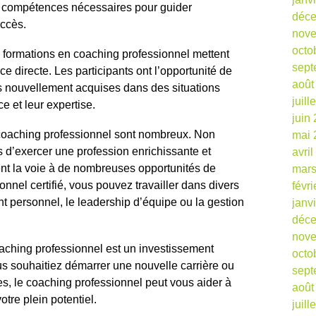
s compétences nécessaires pour guider
déc
uccès.
nov
octo
s formations en coaching professionnel mettent
sept
nce directe. Les participants ont l’opportunité de
août
 nouvellement acquises dans des situations
juill
ce et leur expertise.
juin
coaching professionnel sont nombreux. Non
mai 
 d’exercer une profession enrichissante et
avri
ent la voie à de nombreuses opportunités de
mars
onnel certifié, vous pouvez travailler dans divers
févr
 personnel, le leadership d’équipe ou la gestion
janv
déc
nov
aching professionnel est un investissement
octo
us souhaitiez démarrer une nouvelle carrière ou
sept
s, le coaching professionnel peut vous aider à
août
votre plein potentiel.
juill