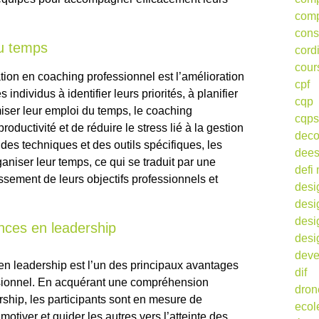
comp
cons
du temps
cord
cour
ion en coaching professionnel est l’amélioration
cpf
individus à identifier leurs priorités, à planifier
cqp
miser leur emploi du temps, le coaching
cqps
roductivité et de réduire le stress lié à la gestion
deco
des techniques et des outils spécifiques, les
dee
aniser leur temps, ce qui se traduit par une
defi 
ssement de leurs objectifs professionnels et
desi
desi
desi
ces en leadership
desi
deve
n leadership est l’un des principaux avantages
dif
ssionnel. En acquérant une compréhension
dron
ship, les participants sont en mesure de
ecol
motiver et guider les autres vers l’atteinte des