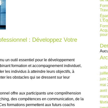
Form
Trav
Épan
L’Éq
Form
Acqu
pour
fessionnel : Développez Votre
Der
Aucu
Arc
nu un outil essentiel pour le développement
binant formation et accompagnement individuel,
août
r les individus à atteindre leurs objectifs, à
juill
ter les obstacles qui se dressent sur leur
juin
mai 
avri
onnel offre aux participants une compréhension
mars
ching, des compétences en communication, de la
févr
 Ces formations permettent aux futurs coachs
janv