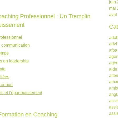
juin
mai 
avri
aching Professionnel : Un Tremplin
ouissement
Cat
rofessionnel
ado
advf
n communication
afpa
temps
agen
 en leadership
agen
nte
aide
alte
ifiées
ama
econnue
ambu
s et l’épanouissement
angl
assi
assi
 Formation en Coaching
assi