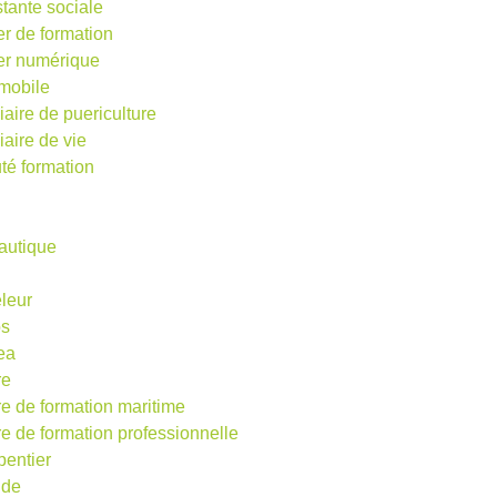
stante sociale
er de formation
ier numérique
mobile
iaire de puericulture
iaire de vie
té formation
autique
eleur
os
ea
re
re de formation maritime
re de formation professionnelle
pentier
ude