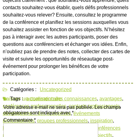
objectifs clairement : que souhaitez-vous apprendre, quels
contacts souhaitez-vous établir, quels défis professionnels
souhaitez-vous relever? Ensuite, consultez le programme
de la conférence et planifiez les sessions auxquelles vous
souhaitez assister en fonction de vos objectifs. N’hésitez
pas à interagir avec les autres participants, poser des
questions aux conférenciers et échanger vos idées. Enfin,
n’oubliez pas de prendre des notes, collecter des cartes de
visite et suivre les opportunités de réseautage post-
événement pour prolonger les bénéfices de votre
participation.
Catégories :
Uncategorized
Laisser un commentaire
Tags :
actualisation des connaissances
,
avantages
,
conférences professionnelles
,
contacts professionnels
,
Votre adresse e-mail ne sera pas publiée.
Les champs
obligatoires sont indiqués avec
*
développement des entreprises
,
événements
Commentaire
*
professionnels
,
groupes professionnels
,
inspiration
,
leadership
,
motivation
,
networking lors de conférences
professionnelles
,
newsletters sectorielles
,
objectifs
,