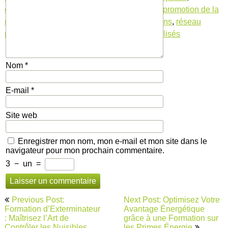
opportunités de collaboration et partenariat
,
promotion de la
marque
,
recherche en ligne
,
recommandations
,
réseau
professionnel
,
réseaux sociaux
,
sites spécialisés
Nom
*
E-mail
*
Site web
Enregistrer mon nom, mon e-mail et mon site dans le
navigateur pour mon prochain commentaire.
3
−
un
=
Navigation
Previous Post:
Next Post: Optimisez Votre
de
Formation d’Exterminateur
Avantage Énergétique
: Maîtrisez l’Art de
grâce à une Formation sur
l’article
Contrôler les Nuisibles
les Primes Énergie