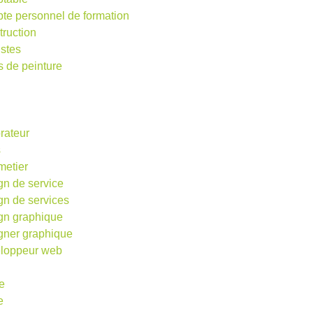
te personnel de formation
truction
istes
s de peinture
rateur
s
metier
gn de service
gn de services
gn graphique
gner graphique
loppeur web
e
e