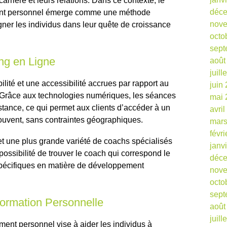
carrière et leurs relations. Dans ce contexte, le
déc
ent personnel émerge comme une méthode
nov
ner les individus dans leur quête de croissance
octo
sept
ng en Ligne
août
juill
bilité et une accessibilité accrues par rapport au
juin
. Grâce aux technologies numériques, les séances
mai 
stance, ce qui permet aux clients d’accéder à un
avri
rouvent, sans contraintes géographiques.
mars
févr
et une plus grande variété de coachs spécialisés
janv
possibilité de trouver le coach qui correspond le
déc
 spécifiques en matière de développement
nov
octo
sept
formation Personnelle
août
juill
ent personnel vise à aider les individus à