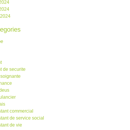
 2024
2024
l 2024
egories
be
t
t de securite
 soignante
rnance
deus
lancier
ais
stant commercial
stant de service social
stant de vie