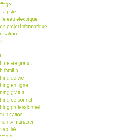
ffage
ffagiste
ffe eau electrique
 de projet informatique
atisation
m
d
ch
h de vie gratuit
h familial
hing de vie
hing en ligne
hing gratuit
hing personnel
hing professionnel
unication
unity manager
tabilité
table