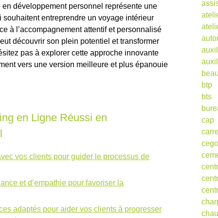
assi
ne en développement personnel représente une
ateli
i souhaitent entreprendre un voyage intérieur
atel
âce à l’accompagnement attentif et personnalisé
auto
ut découvrir son plein potentiel et transformer
auxil
hésitez pas à explorer cette approche innovante
auxil
ent vers une version meilleure et plus épanouie
beau
btp
bts
bure
ing en Ligne Réussi en
cap
l
carr
ceg
cem
 avec vos clients pour guider le processus de
cent
cent
iance et d’empathie pour favoriser la
cent
char
cices adaptés pour aider vos clients à progresser
cha