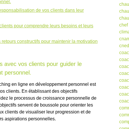
nnel.
chau
sponsabilisation de vos clients dans leur
chau
chau
chef
clients pour comprendre leurs besoins et leurs
clim
cna
 retours constructifs pour maintenir la motivation
cne
coa
coac
rs avec vos clients pour guider le
coac
t personnel.
coac
coac
aching en ligne en développement personnel est
coac
vos clients. En établissant des objectifs
coac
idez le processus de croissance personnelle de
coac
objectifs servent de boussole pour orienter les
comm
 clients de visualiser leur progression et de
comm
urs aspirations personnelles.
comp
comp