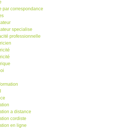
e
e par correspondance
es
ateur
ateur specialise
acité professionnelle
ricien
ricité
ricité
trique
oi
 formation
l
nce
ation
ation a distance
ation cordiste
ation en ligne