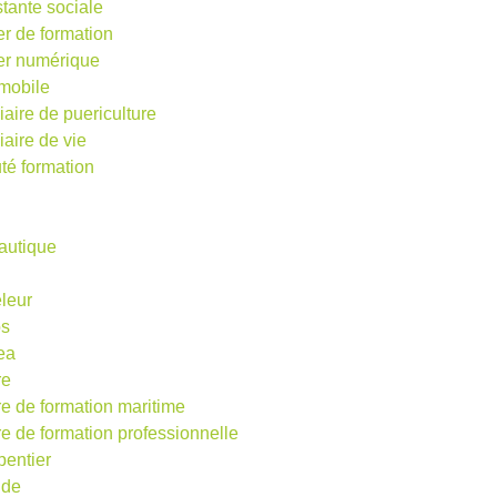
stante sociale
er de formation
ier numérique
mobile
iaire de puericulture
iaire de vie
té formation
autique
eleur
os
ea
re
re de formation maritime
re de formation professionnelle
pentier
ude