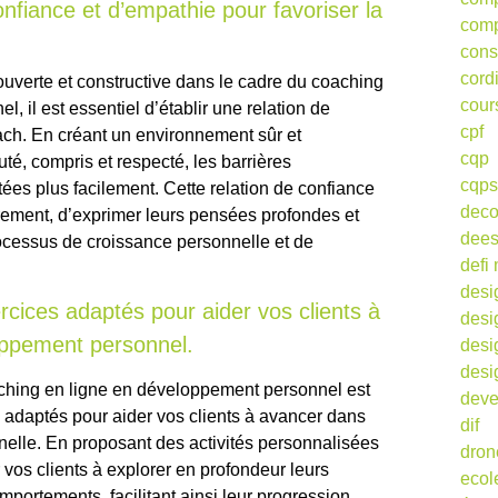
onfiance et d’empathie pour favoriser la
comp
cons
cord
uverte et constructive dans le cadre du coaching
cour
 il est essentiel d’établir une relation de
cpf
ach. En créant un environnement sûr et
cqp
té, compris et respecté, les barrières
cqps
es plus facilement. Cette relation de confiance
deco
brement, d’exprimer leurs pensées profondes et
dee
processus de croissance personnelle et de
defi 
desi
ercices adaptés pour aider vos clients à
desi
oppement personnel.
desi
desi
aching en ligne en développement personnel est
deve
es adaptés pour aider vos clients à avancer dans
dif
nelle. En proposant des activités personnalisées
dron
vos clients à explorer en profondeur leurs
ecol
mportements, facilitant ainsi leur progression