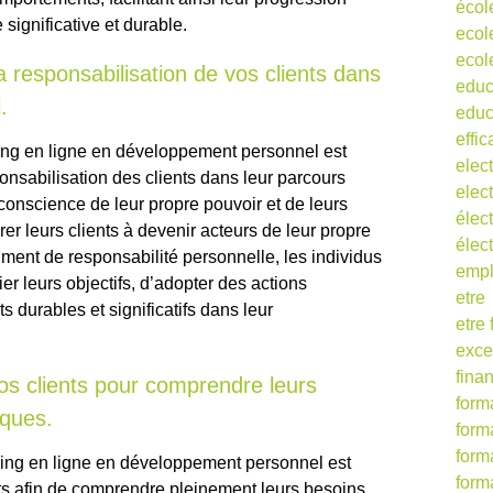
écol
significative et durable.
ecol
ecol
 responsabilisation de vos clients dans
educ
.
educ
effic
ing en ligne en développement personnel est
elect
onsabilisation des clients dans leur parcours
elect
conscience de leur propre pouvoir et de leurs
élect
er leurs clients à devenir acteurs de leur propre
élec
iment de responsabilité personnelle, les individus
empl
er leurs objectifs, d’adopter des actions
etre
ts durables et significatifs dans leur
etre
exce
fina
vos clients pour comprendre leurs
form
iques.
form
form
hing en ligne en développement personnel est
form
ents afin de comprendre pleinement leurs besoins