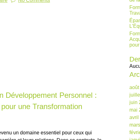
ire
No Comments
Form
Trav
Épan
L’Éq
Form
Acqu
pour
Der
Aucu
Arc
août
en Développement Personnel :
juill
juin
 pour une Transformation
mai 
avri
mars
févr
venu un domaine essentiel pour ceux qui
janv