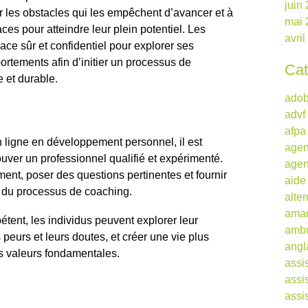
juin
ter les obstacles qui les empêchent d’avancer et à
mai 
aces pour atteindre leur plein potentiel. Les
avri
ce sûr et confidentiel pour explorer ses
rtements afin d’initier un processus de
Cat
 et durable.
ado
advf
afpa
 ligne en développement personnel, il est
agen
ouver un professionnel qualifié et expérimenté.
agen
ent, poser des questions pertinentes et fournir
aide
g du processus de coaching.
alte
ama
tent, les individus peuvent explorer leur
ambu
 peurs et leurs doutes, et créer une vie plus
angl
s valeurs fondamentales.
assi
assi
assi