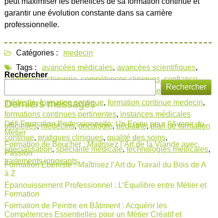
peut maximiser les bénéfices de sa formation continue et
garantir une évolution constante dans sa carrière
professionnelle.
Catégories :
medecin
Tags :
avancées médicales
,
avancées scientifiques
,
Rechercher
cardiologie
,
chirurgie
,
compétences cliniques
,
confiance
Rechercher
des patients
,
développement professionnel
,
excellence
Derniers messages
médicale
,
formation continue
,
formation continue medecin
,
formations continues pertinentes
,
instances médicales
Défi Formation Professionnelle: Un Enjeu pour l’Avenir du
officielles
,
médecins
,
oncologie
,
pédiatrie
,
plan de formation
Métier
continue
,
pratiques cliniques
,
qualité des soins
,
Formation de Boucher : Maîtrisez l’Art de la Viande avec
spécialisation
,
spécialité médicale
,
technologies médicales
,
Passion
traitements innovants
Formation Ébéniste : Maîtrisez l’Art du Travail du Bois de A
à Z
Épanouissement Professionnel : L’Équilibre entre Métier et
Formation
Formation de Peintre en Bâtiment : Acquérir les
Compétences Essentielles pour un Métier Créatif et