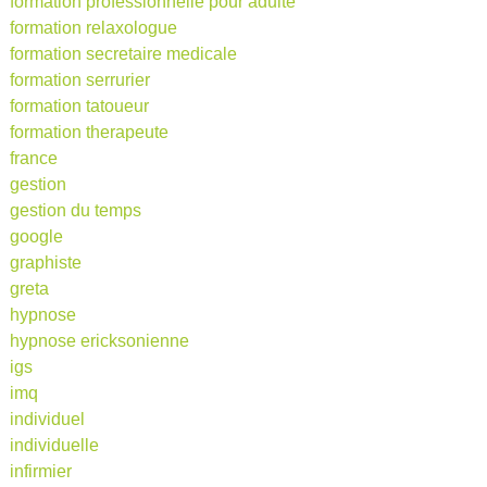
formation professionnelle pour adulte
formation relaxologue
formation secretaire medicale
formation serrurier
formation tatoueur
formation therapeute
france
gestion
gestion du temps
google
graphiste
greta
hypnose
hypnose ericksonienne
igs
imq
individuel
individuelle
infirmier